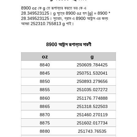
8900 oz কে g তে রূপান্তর করতে ভর কে এ
28.349523125। g সূত্রে 8900 oz হল [g] = 8900 *
28.349523125। সুতরাং, গ্রাম এ 8900 আউন্স এর জন্য
আমরা 252310.755813 g পাই।
8900 আউন্স রূপান্তর সারণী