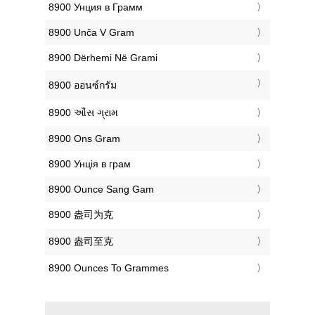
‎8900 Унция в Грамм
‎8900 Unča V Gram
‎8900 Dërhemi Në Grami
‎8900 ออนซ์กรัม
‎8900 ઔંસ ગ્રામ
‎8900 Ons Gram
‎8900 Унція в грам
‎8900 Ounce Sang Gam
‎8900 盎司为克
‎8900 盎司至克
‎8900 Ounces To Grammes