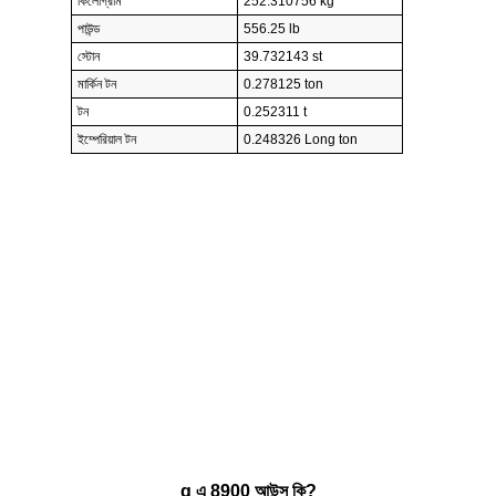
কিলোগ্রাম
252.310756 kg
পাউন্ড
556.25 lb
স্টোন
39.732143 st
মার্কিন টন
0.278125 ton
টন
0.252311 t
ইম্পেরিয়াল টন
0.248326 Long ton
g এ 8900 আউন্স কি?