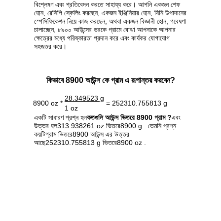
বিশ্লেষণ এবং প্রতিবেদন করতে সাহায্য করে। আপনি একজন শেফ
হোন, রেসিপি স্কেলিং করছেন, একজন ইঞ্জিনিয়ার হোন, যিনি উপাদানের
স্পেসিফিকেশন নিয়ে কাজ করছেন, অথবা একজন বিজ্ঞানী হোন, গবেষণা
চালাচ্ছেন, ৮৯০০ আউন্সের ভরকে গ্রামে বোঝা আপনাকে আপনার
ক্ষেত্রের মধ্যে পরিষ্কারতা প্রদান করে এবং কার্যকর যোগাযোগ
সহজতর করে।
কিভাবে 8900 আউন্স কে গ্রাম এ রূপান্তর করবেন?
28.349523 g
8900 oz *
= 252310.755813 g
1 oz
একটি সাধারণ প্রশ্ন হল
কতগুলি আউন্স ভিতরে 8900 গ্রাম ?
এবং
উত্তর হল313.938261 oz ভিতরে8900 g . তেমনি প্রশ্ন
কয়টিগ্রাম ভিতরে8900 আউন্স এর উত্তর
আছে252310.755813 g ভিতরে8900 oz .