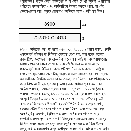
প্রয়োজন। সঠিক ওজন পরিমাপের উপর জোর দেওয়া ব্যবসা ও রান্নার
পরিবেশে কার্যকারিতা এবং কার্যকারিতা উন্নত করতে পারে, যা এই
ক্ষেত্রগুলোর সাথে যুক্ত যেকোনও ব্যক্তির জন্য একটি মূল দিক।
oz
=
g
৮৯০০ আউন্সের ভর, যা প্রায় ২৫২,৩১০.৭৫৫৮৫৭ গ্রাম সমান, একটি
গুরুত্বপূর্ণ পরিমাপ যা বিভিন্ন ক্ষেত্রে দেখা যায়, যার মধ্যে রয়েছে
রন্ধনশিল্প, উৎপাদন এবং বৈজ্ঞানিক গবেষণা। আউন্স এবং গ্রামগুলোর
মধ্যে রূপান্তর বোঝা পেশাদার এবং শৌখিনদের জন্য অত্যন্ত
গুরুত্বপূর্ণ, যারা বিভিন্ন এককে পরিমাপ নিয়ে কাজ করেন। আউন্স
সাধারণত যুক্তরাষ্ট্র এবং কিছু অন্যান্য দেশে ব্যবহৃত হয়, যখন গ্রাম
হল মেট্রিক সিস্টেমে ভরের মানক একক, যা সঠিকতা এবং পরিষ্কারতার
জন্য বিশ্বব্যাপী ব্যবহৃত হয়। রূপান্তরের গুণফল খুব সহজ: এক
আউন্স প্রায় ২৮.৩৪৯৫ গ্রামের সমান। সুতরাং, ৮৯০০ আউন্সকে
গ্রামে রূপান্তর করতে, ৮৯০০ কে ২৮.৩৪৯৫ দ্বারা গুণ করতে হবে,
যা পূর্বে উল্লেখিত ২৫২,৩১০.৭৫৫৮৫৭ গ্রাম মানে পৌঁছায়। এই
রূপান্তর বিশেষভাবে উপকারী হয় রেসিপি তৈরি করার প্রেক্ষাপটে,
যেখানে সঠিক উপাদানের পরিমাপ ধারাবাহিকতা এবং গুণমানের জন্য
অপরিহার্য। তদুপরি, শিল্পিক প্রয়োগে, সঠিক ভর পরিমাপ পণ্য
স্পেসিফিকেশন পূরণের পাশাপাশি নিয়ন্ত্রক মানদণ্ডের সাথে সামঞ্জস্য
নিশ্চিত করার জন্য অত্যন্ত গুরুত্বপূর্ণ। গবেষক এবং বিজ্ঞানীদের
জন্য, এই এককগুলোর মধ্যে রূপান্তর করতে পারা আরও ভালো তথ্য