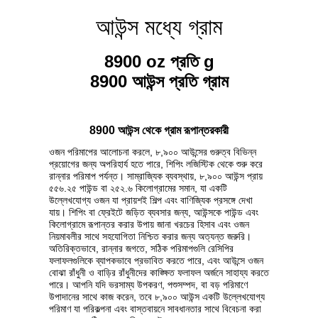
আউন্স মধ্যে গ্রাম
8900 oz প্রতি g
8900 আউন্স প্রতি গ্রাম
8900 আউন্স থেকে গ্রাম রূপান্তরকারী
ওজন পরিমাপের আলোচনা করলে, ৮,৯০০ আউন্সের গুরুত্ব বিভিন্ন
প্রয়োগের জন্য অপরিহার্য হতে পারে, শিপিং লজিস্টিক থেকে শুরু করে
রান্নার পরিমাপ পর্যন্ত। সাম্রাজ্যিক ব্যবস্থায়, ৮,৯০০ আউন্স প্রায়
৫৫৬.২৫ পাউন্ড বা ২৫২.৬ কিলোগ্রামের সমান, যা একটি
উল্লেখযোগ্য ওজন যা প্রায়শই শিল্প এবং বাণিজ্যিক প্রসঙ্গে দেখা
যায়। শিপিং বা ফ্রেইটে জড়িত ব্যবসার জন্য, আউন্সকে পাউন্ড এবং
কিলোগ্রামে রূপান্তর করার উপায় জানা খরচের হিসাব এবং ওজন
নিয়মাবলীর সাথে সহযোগিতা নিশ্চিত করার জন্য অত্যন্ত জরুরি।
অতিরিক্তভাবে, রান্নার জগতে, সঠিক পরিমাপগুলি রেসিপির
ফলাফলগুলিকে ব্যাপকভাবে প্রভাবিত করতে পারে, এবং আউন্সে ওজন
বোঝা রাঁধুনী ও বাড়ির রাঁধুনীদের কাঙ্ক্ষিত ফলাফল অর্জনে সাহায্য করতে
পারে। আপনি যদি ভরসাম্য উপকরণ, পশুসম্পদ, বা বড় পরিমাণে
উপাদানের সাথে কাজ করেন, তবে ৮,৯০০ আউন্স একটি উল্লেখযোগ্য
পরিমাণ যা পরিকল্পনা এবং বাস্তবায়নে সাবধানতার সাথে বিবেচনা করা