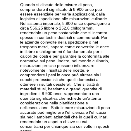
Quando si discute delle misure di peso,
comprendere il significato di 8.900 once può
essere essenziale per varie applicazioni, dalla
logistica di spedizione alle misurazioni culinarie.
Nel sistema imperiale, 8.900 once equivalgono a
circa 556,25 libbre o 252,6 chilogrammi,
rendendolo un peso sostanziale che si incontra
spesso in contesti industriali e commerciali. Per
le aziende coinvolte nella spedizione o nel
trasporto merci, sapere come convertire le once
in libbre e chilogrammi è fondamentale per i
calcoli dei costi e per garantire la conformità alle
normative sul peso. Inoltre, nel mondo culinario,
misurazioni precise possono influenzare
notevolmente i risultati delle ricette, e
comprendere i pesi in once può aiutare sia i
cuochi professionisti che quelli domestici a
ottenere i risultati desiderati. Che si tratti di
materiali sfusi, bestiame o grandi quantità di
ingredienti, 8.900 once rappresentano una
quantità significativa che richiede un'attenta
considerazione nella pianificazione e
nell'esecuzione. Sottolineare misurazioni di peso
accurate può migliorare l'efficienza e l'efficacia
sia negli ambienti aziendali che in quelli culinari,
rendendolo un aspetto chiave su cui
concentrarsi per chiunque sia coinvolto in questi