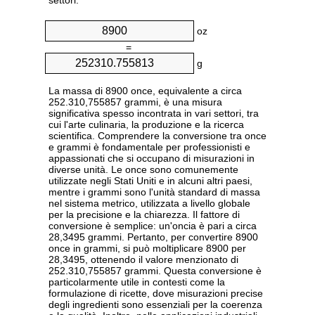
settori.
oz
=
g
La massa di 8900 once, equivalente a circa
252.310,755857 grammi, è una misura
significativa spesso incontrata in vari settori, tra
cui l'arte culinaria, la produzione e la ricerca
scientifica. Comprendere la conversione tra once
e grammi è fondamentale per professionisti e
appassionati che si occupano di misurazioni in
diverse unità. Le once sono comunemente
utilizzate negli Stati Uniti e in alcuni altri paesi,
mentre i grammi sono l'unità standard di massa
nel sistema metrico, utilizzata a livello globale
per la precisione e la chiarezza. Il fattore di
conversione è semplice: un'oncia è pari a circa
28,3495 grammi. Pertanto, per convertire 8900
once in grammi, si può moltiplicare 8900 per
28,3495, ottenendo il valore menzionato di
252.310,755857 grammi. Questa conversione è
particolarmente utile in contesti come la
formulazione di ricette, dove misurazioni precise
degli ingredienti sono essenziali per la coerenza