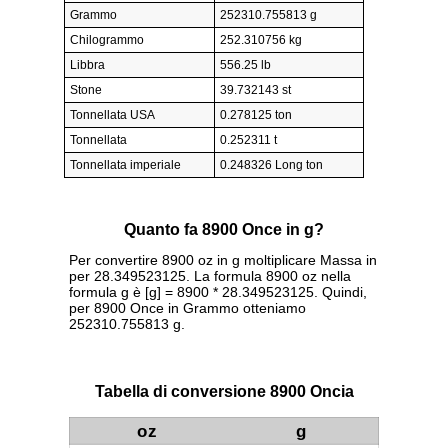
Grammo
252310.755813 g
Chilogrammo
252.310756 kg
Libbra
556.25 lb
Stone
39.732143 st
Tonnellata USA
0.278125 ton
Tonnellata
0.252311 t
Tonnellata imperiale
0.248326 Long ton
Quanto fa 8900 Once in g?
Per convertire 8900 oz in g moltiplicare Massa in
per 28.349523125. La formula 8900 oz nella
formula g è [g] = 8900 * 28.349523125. Quindi,
per 8900 Once in Grammo otteniamo
252310.755813 g.
Tabella di conversione 8900 Oncia