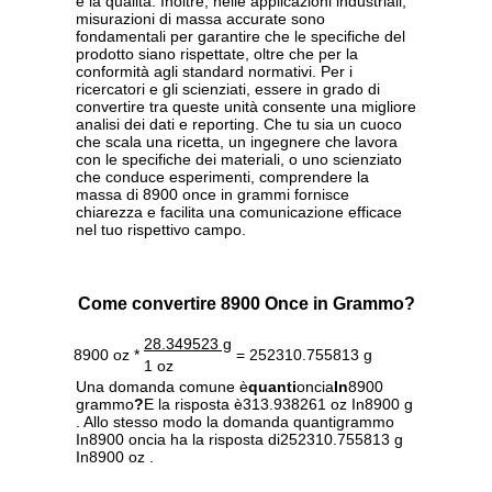
e la qualità. Inoltre, nelle applicazioni industriali,
misurazioni di massa accurate sono
fondamentali per garantire che le specifiche del
prodotto siano rispettate, oltre che per la
conformità agli standard normativi. Per i
ricercatori e gli scienziati, essere in grado di
convertire tra queste unità consente una migliore
analisi dei dati e reporting. Che tu sia un cuoco
che scala una ricetta, un ingegnere che lavora
con le specifiche dei materiali, o uno scienziato
che conduce esperimenti, comprendere la
massa di 8900 once in grammi fornisce
chiarezza e facilita una comunicazione efficace
nel tuo rispettivo campo.
Come convertire 8900 Once in Grammo?
28.349523 g
8900 oz *
= 252310.755813 g
1 oz
Una domanda comune è
quanti
oncia
In
8900
grammo
?
E la risposta è313.938261 oz In8900 g
. Allo stesso modo la domanda quantigrammo
In8900 oncia ha la risposta di252310.755813 g
In8900 oz .