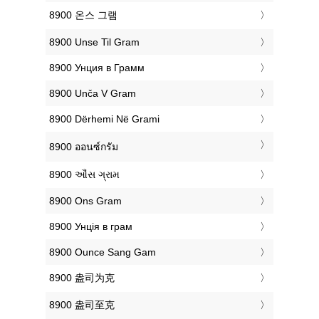
‎8900 온스 그램
‎8900 Unse Til Gram
‎8900 Унция в Грамм
‎8900 Unča V Gram
‎8900 Dërhemi Në Grami
‎8900 ออนซ์กรัม
‎8900 ઔંસ ગ્રામ
‎8900 Ons Gram
‎8900 Унція в грам
‎8900 Ounce Sang Gam
‎8900 盎司为克
‎8900 盎司至克