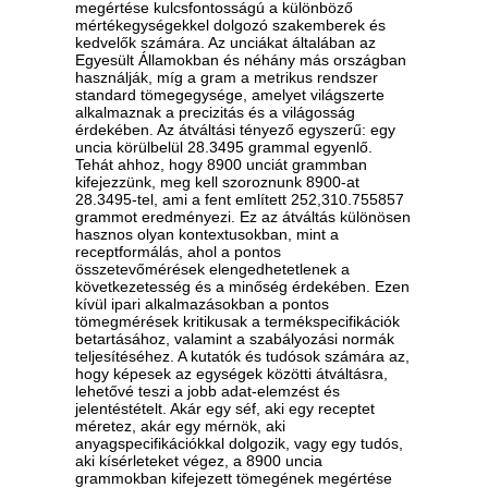
megértése kulcsfontosságú a különböző
mértékegységekkel dolgozó szakemberek és
kedvelők számára. Az unciákat általában az
Egyesült Államokban és néhány más országban
használják, míg a gram a metrikus rendszer
standard tömegegysége, amelyet világszerte
alkalmaznak a precizitás és a világosság
érdekében. Az átváltási tényező egyszerű: egy
uncia körülbelül 28.3495 grammal egyenlő.
Tehát ahhoz, hogy 8900 unciát grammban
kifejezzünk, meg kell szoroznunk 8900-at
28.3495-tel, ami a fent említett 252,310.755857
grammot eredményezi. Ez az átváltás különösen
hasznos olyan kontextusokban, mint a
receptformálás, ahol a pontos
összetevőmérések elengedhetetlenek a
következetesség és a minőség érdekében. Ezen
kívül ipari alkalmazásokban a pontos
tömegmérések kritikusak a termékspecifikációk
betartásához, valamint a szabályozási normák
teljesítéséhez. A kutatók és tudósok számára az,
hogy képesek az egységek közötti átváltásra,
lehetővé teszi a jobb adat-elemzést és
jelentéstételt. Akár egy séf, aki egy receptet
méretez, akár egy mérnök, aki
anyagspecifikációkkal dolgozik, vagy egy tudós,
aki kísérleteket végez, a 8900 uncia
grammokban kifejezett tömegének megértése