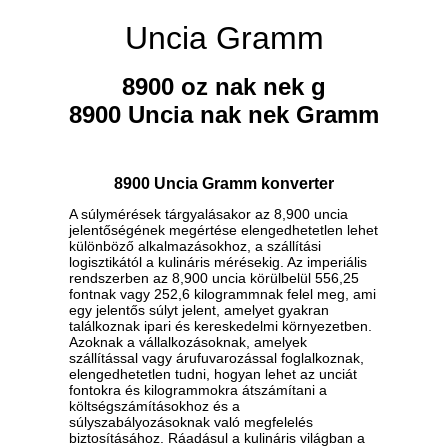
Uncia Gramm
8900 oz nak nek g
8900 Uncia nak nek Gramm
8900 Uncia Gramm konverter
A súlymérések tárgyalásakor az 8,900 uncia
jelentőségének megértése elengedhetetlen lehet
különböző alkalmazásokhoz, a szállítási
logisztikától a kulináris mérésekig. Az imperiális
rendszerben az 8,900 uncia körülbelül 556,25
fontnak vagy 252,6 kilogrammnak felel meg, ami
egy jelentős súlyt jelent, amelyet gyakran
találkoznak ipari és kereskedelmi környezetben.
Azoknak a vállalkozásoknak, amelyek
szállítással vagy árufuvarozással foglalkoznak,
elengedhetetlen tudni, hogyan lehet az unciát
fontokra és kilogrammokra átszámítani a
költségszámításokhoz és a
súlyszabályozásoknak való megfelelés
biztosításához. Ráadásul a kulináris világban a