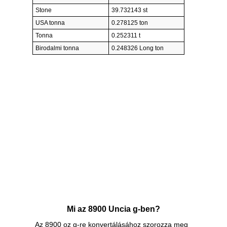
Stone
39.732143 st
USA tonna
0.278125 ton
Tonna
0.252311 t
Birodalmi tonna
0.248326 Long ton
Mi az 8900 Uncia g-ben?
Az 8900 oz g-re konvertálásához szorozza meg