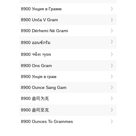
‎8900 Унция в Грамм
‎8900 Unča V Gram
‎8900 Dërhemi Në Grami
‎8900 ออนซ์กรัม
‎8900 ઔંસ ગ્રામ
‎8900 Ons Gram
‎8900 Унція в грам
‎8900 Ounce Sang Gam
‎8900 盎司为克
‎8900 盎司至克
‎8900 Ounces To Grammes