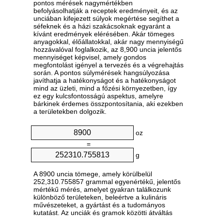
pontos mérések nagymértékben
befolyásolhatják a receptek eredményeit, és az
unciában kifejezett súlyok megértése segíthet a
séfeknek és a házi szakácsoknak egyaránt a
kívánt eredmények elérésében. Akár tömeges
anyagokkal, élőállatokkal, akár nagy mennyiségű
hozzávalóval foglalkozik, az 8,900 uncia jelentős
mennyiséget képvisel, amely gondos
megfontolást igényel a tervezés és a végrehajtás
során. A pontos súlymérések hangsúlyozása
javíthatja a hatékonyságot és a hatékonyságot
mind az üzleti, mind a főzési környezetben, így
ez egy kulcsfontosságú aspektus, amelyre
bárkinek érdemes összpontosítania, aki ezekben
a területekben dolgozik.
oz
=
g
A 8900 uncia tömege, amely körülbelül
252,310.755857 grammal egyenértékű, jelentős
mértékű mérés, amelyet gyakran találkozunk
különböző területeken, beleértve a kulináris
művészeteket, a gyártást és a tudományos
kutatást. Az unciák és gramok közötti átváltás