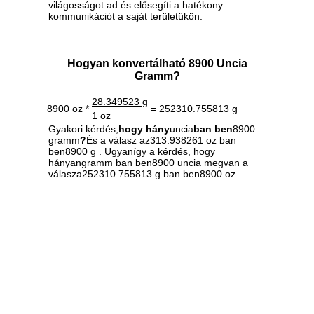
világosságot ad és elősegíti a hatékony
kommunikációt a saját területükön.
Hogyan konvertálható 8900 Uncia
Gramm?
28.349523 g
8900 oz *
= 252310.755813 g
1 oz
Gyakori kérdés,
hogy hány
uncia
ban ben
8900
gramm
?
És a válasz az313.938261 oz ban
ben8900 g . Ugyanígy a kérdés, hogy
hányangramm ban ben8900 uncia megvan a
válasza252310.755813 g ban ben8900 oz .