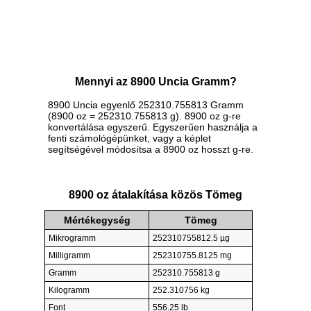
Mennyi az 8900 Uncia Gramm?
8900 Uncia egyenlő 252310.755813 Gramm
(8900 oz = 252310.755813 g). 8900 oz g-re
konvertálása egyszerű. Egyszerűen használja a
fenti számológépünket, vagy a képlet
segítségével módosítsa a 8900 oz hosszt g-re.
8900 oz átalakítása közös Tömeg
Mértékegység
Tömeg
Mikrogramm
252310755812.5 µg
Milligramm
252310755.8125 mg
Gramm
252310.755813 g
Kilogramm
252.310756 kg
Font
556.25 lb