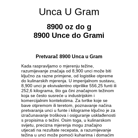
Unca U Gram
8900 oz do g
8900 Unce do Grami
Pretvarač 8900 Unca u Gram
Kada raspravljamo o mjerenju težine,
razumijevanje značaja od 8,900 unci može biti
ključno za razne primjene, od logistike otpreme
do kulinarskih mjerenja. U imperijalnom sustavu,
8,900 unci je ekvivalentno otprilike 556,25 funti ili
252,6 kilograma, što ga čini značajnom težinom
koja se često susreće u industrijskim i
komercijalnim kontekstima. Za tvrtke koje se
bave otpremom ili teretom, poznavanje načina
pretvaranja unci u funte i kilograme ključno je za
izračunavanje troškova i osiguranje usklađenosti
s propisima o težini. Osim toga, u kulinarskom
svijetu, precizna mjerenja mogu značajno
utjecati na rezultate recepata, a razumijevanje
težina u unci može pomoći kuharima i domaćim