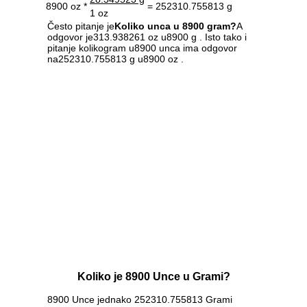
8900 oz *
= 252310.755813 g
1 oz
Često pitanje je
Koliko unca u 8900 gram?
A
odgovor je313.938261 oz u8900 g . Isto tako i
pitanje kolikogram u8900 unca ima odgovor
na252310.755813 g u8900 oz .
Koliko je 8900 Unce u Grami?
8900 Unce jednako 252310.755813 Grami