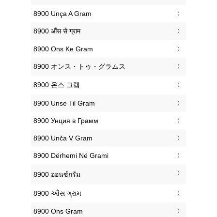
‎8900 Unça A Gram
‎8900 औंस से ग्राम
‎8900 Ons Ke Gram
‎8900 オンス・トゥ・グラムス
‎8900 온스 그램
‎8900 Unse Til Gram
‎8900 Унция в Грамм
‎8900 Unča V Gram
‎8900 Dërhemi Në Grami
‎8900 ออนซ์กรัม
‎8900 ઔંસ ગ્રામ
‎8900 Ons Gram