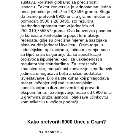
sustavu, korišteni globalno za preciznost i
jasnoću. Faktor konverzije je jednostavan: jedna
unca jednaka je približno 28,3495 grama. Stoga,
da bismo pretvorili 8900 unci u grame, možemo
pomnožiti 8900 s 28,3495, što rezultira
prethodno spomenutom vrijednošću od
252.310,755857 grama. Ova konverzija posebno
je korisna u kontekstima poput formulacije
recepata, gdje su precizna mjerenja sastojaka
bitna za dosljednost i kvalitetu. Osim toga, u
industrijskim aplikacijama, točna mjerenja mase
su ključna za osiguranje da su specifikacije
proizvoda ispunjene, kao i za usklađenost s
regulatornim standardima. Za istraživače i
znanstvenike, mogućnost konverzije između ovih
jedinica omogućava bolju analizu podataka i
izvještavanje. Bilo da ste kuhar koji prilagođava
recept, inženjer koji radi s materijalnim
specifikacijama ili znanstvenik koji provodi
eksperimente, razumijevanje mase od 8900 unci
u gramima pruža jasnoću i olakšava učinkovitu
komunikaciju u vašem području.
Kako pretvoriti 8900 Unce u Gram?
28.349523 g