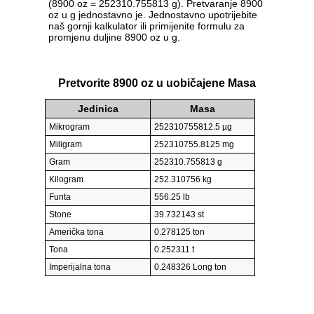
(8900 oz = 252310.755813 g). Pretvaranje 8900
oz u g jednostavno je. Jednostavno upotrijebite
naš gornji kalkulator ili primijenite formulu za
promjenu duljine 8900 oz u g.
Pretvorite 8900 oz u uobičajene Masa
Jedinica
Masa
Mikrogram
252310755812.5 µg
Miligram
252310755.8125 mg
Gram
252310.755813 g
Kilogram
252.310756 kg
Funta
556.25 lb
Stone
39.732143 st
Američka tona
0.278125 ton
Tona
0.252311 t
Imperijalna tona
0.248326 Long ton