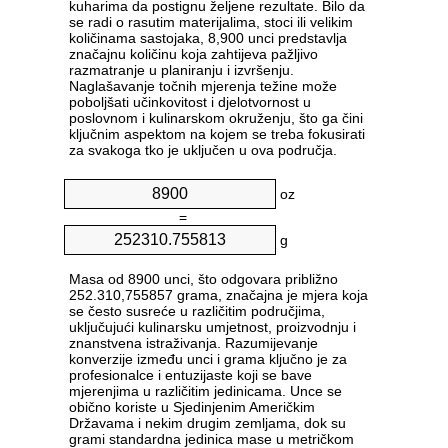
kuharima da postignu željene rezultate. Bilo da
se radi o rasutim materijalima, stoci ili velikim
količinama sastojaka, 8,900 unci predstavlja
značajnu količinu koja zahtijeva pažljivo
razmatranje u planiranju i izvršenju.
Naglašavanje točnih mjerenja težine može
poboljšati učinkovitost i djelotvornost u
poslovnom i kulinarskom okruženju, što ga čini
ključnim aspektom na kojem se treba fokusirati
za svakoga tko je uključen u ova područja.
oz
=
g
Masa od 8900 unci, što odgovara približno
252.310,755857 grama, značajna je mjera koja
se često susreće u različitim područjima,
uključujući kulinarsku umjetnost, proizvodnju i
znanstvena istraživanja. Razumijevanje
konverzije između unci i grama ključno je za
profesionalce i entuzijaste koji se bave
mjerenjima u različitim jedinicama. Unce se
obično koriste u Sjedinjenim Američkim
Državama i nekim drugim zemljama, dok su
grami standardna jedinica mase u metričkom