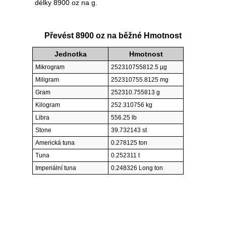
délky 8900 oz na g.
Převést 8900 oz na běžné Hmotnost
Jednotka
Hmotnost
Mikrogram
252310755812.5 µg
Miligram
252310755.8125 mg
Gram
252310.755813 g
Kilogram
252.310756 kg
Libra
556.25 lb
Stone
39.732143 st
Americká tuna
0.278125 ton
Tuna
0.252311 t
Imperiální tuna
0.248326 Long ton