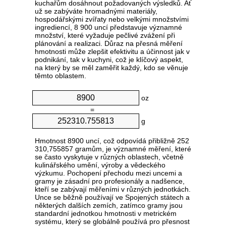
kuchařům dosáhnout požadovaných výsledků. Ať
už se zabýváte hromadnými materiály,
hospodářskými zvířaty nebo velkými množstvími
ingrediencí, 8 900 uncí představuje významné
množství, které vyžaduje pečlivé zvážení při
plánování a realizaci. Důraz na přesná měření
hmotnosti může zlepšit efektivitu a účinnost jak v
podnikání, tak v kuchyni, což je klíčový aspekt,
na který by se měl zaměřit každý, kdo se věnuje
těmto oblastem.
oz
=
g
Hmotnost 8900 uncí, což odpovídá přibližně 252
310,755857 gramům, je významné měření, které
se často vyskytuje v různých oblastech, včetně
kulinářského umění, výroby a vědeckého
výzkumu. Pochopení přechodu mezi uncemi a
gramy je zásadní pro profesionály a nadšence,
kteří se zabývají měřeními v různých jednotkách.
Unce se běžně používají ve Spojených státech a
některých dalších zemích, zatímco gramy jsou
standardní jednotkou hmotnosti v metrickém
systému, který se globálně používá pro přesnost