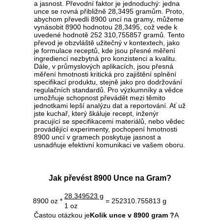
a jasnost. Převodní faktor je jednoduchý: jedna
unce se rovná přibližně 28,3495 gramům. Proto,
abychom převedli 8900 uncí na gramy, můžeme
vynásobit 8900 hodnotou 28,3495, což vede k
uvedené hodnotě 252 310,755857 gramů. Tento
převod je obzvláště užitečný v kontextech, jako
je formulace receptů, kde jsou přesné měření
ingrediencí nezbytná pro konzistenci a kvalitu.
Dále, v průmyslových aplikacích, jsou přesná
měření hmotnosti kritická pro zajištění splnění
specifikací produktu, stejně jako pro dodržování
regulačních standardů. Pro výzkumníky a vědce
umožňuje schopnost převádět mezi těmito
jednotkami lepší analýzu dat a reportování. Ať už
jste kuchař, který škáluje recept, inženýr
pracující se specifikacemi materiálů, nebo vědec
provádějící experimenty, pochopení hmotnosti
8900 uncí v gramech poskytuje jasnost a
usnadňuje efektivní komunikaci ve vašem oboru.
Jak převést 8900 Unce na Gram?
28.349523 g
8900 oz *
= 252310.755813 g
1 oz
Častou otázkou je
Kolik unce v 8900 gram ?
A