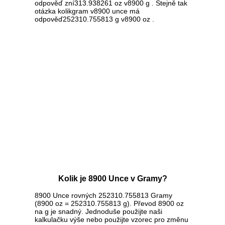
odpověď zní313.938261 oz v8900 g . Stejně tak
otázka kolikgram v8900 unce má
odpověď252310.755813 g v8900 oz .
Kolik je 8900 Unce v Gramy?
8900 Unce rovných 252310.755813 Gramy
(8900 oz = 252310.755813 g). Převod 8900 oz
na g je snadný. Jednoduše použijte naši
kalkulačku výše nebo použijte vzorec pro změnu