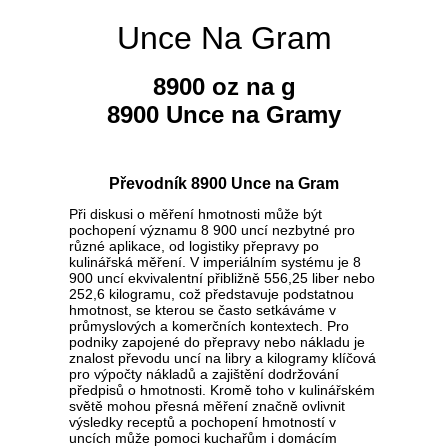
Unce Na Gram
8900 oz na g
8900 Unce na Gramy
Převodník 8900 Unce na Gram
Při diskusi o měření hmotnosti může být
pochopení významu 8 900 uncí nezbytné pro
různé aplikace, od logistiky přepravy po
kulinářská měření. V imperiálním systému je 8
900 uncí ekvivalentní přibližně 556,25 liber nebo
252,6 kilogramu, což představuje podstatnou
hmotnost, se kterou se často setkáváme v
průmyslových a komerčních kontextech. Pro
podniky zapojené do přepravy nebo nákladu je
znalost převodu uncí na libry a kilogramy klíčová
pro výpočty nákladů a zajištění dodržování
předpisů o hmotnosti. Kromě toho v kulinářském
světě mohou přesná měření značně ovlivnit
výsledky receptů a pochopení hmotností v
uncích může pomoci kuchařům i domácím