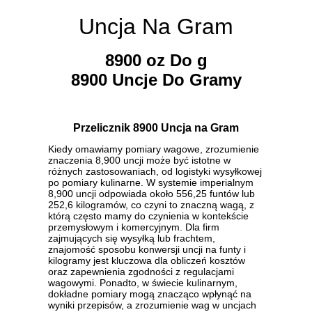
Uncja Na Gram
8900 oz Do g
8900 Uncje Do Gramy
Przelicznik 8900 Uncja na Gram
Kiedy omawiamy pomiary wagowe, zrozumienie
znaczenia 8,900 uncji może być istotne w
różnych zastosowaniach, od logistyki wysyłkowej
po pomiary kulinarne. W systemie imperialnym
8,900 uncji odpowiada około 556,25 funtów lub
252,6 kilogramów, co czyni to znaczną wagą, z
którą często mamy do czynienia w kontekście
przemysłowym i komercyjnym. Dla firm
zajmujących się wysyłką lub frachtem,
znajomość sposobu konwersji uncji na funty i
kilogramy jest kluczowa dla obliczeń kosztów
oraz zapewnienia zgodności z regulacjami
wagowymi. Ponadto, w świecie kulinarnym,
dokładne pomiary mogą znacząco wpłynąć na
wyniki przepisów, a zrozumienie wag w uncjach