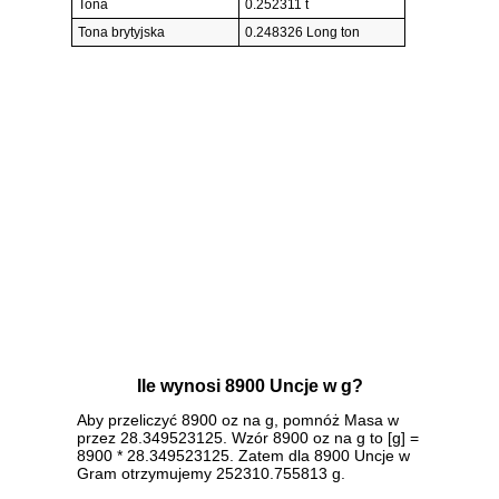
Tona
0.252311 t
Tona brytyjska
0.248326 Long ton
Ile wynosi 8900 Uncje w g?
Aby przeliczyć 8900 oz na g, pomnóż Masa w
przez 28.349523125. Wzór 8900 oz na g to [g] =
8900 * 28.349523125. Zatem dla 8900 Uncje w
Gram otrzymujemy 252310.755813 g.