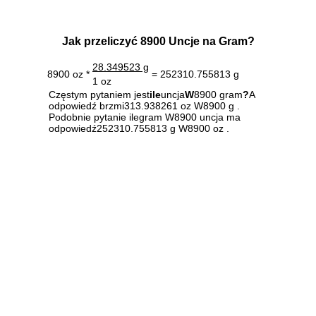
Jak przeliczyć 8900 Uncje na Gram?
28.349523 g
8900 oz *
= 252310.755813 g
1 oz
Częstym pytaniem jest
ile
uncja
W
8900 gram
?
A
odpowiedź brzmi313.938261 oz W8900 g .
Podobnie pytanie ilegram W8900 uncja ma
odpowiedź252310.755813 g W8900 oz .