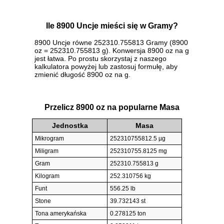
Ile 8900 Uncje mieści się w Gramy?
8900 Uncje równe 252310.755813 Gramy (8900
oz = 252310.755813 g). Konwersja 8900 oz na g
jest łatwa. Po prostu skorzystaj z naszego
kalkulatora powyżej lub zastosuj formułę, aby
zmienić długość 8900 oz na g.
Przelicz 8900 oz na popularne Masa
Jednostka
Masa
Mikrogram
252310755812.5 µg
Miligram
252310755.8125 mg
Gram
252310.755813 g
Kilogram
252.310756 kg
Funt
556.25 lb
Stone
39.732143 st
Tona amerykańska
0.278125 ton