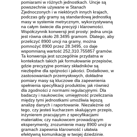
pomiarami w różnych jednostkach. Uncje są
powszechnie używane w Stanach
Zjednoczonych i w niektórych innych krajach,
podczas gdy gramy są standardową jednostką
masy w systemie metrycznym, wykorzystywaną
na całym świecie dla precyzji i klarowności.
Współczynnik konwersji jest prosty: jedna uncja
jest równa około 28.3495 gramom. Dlatego, aby
przeliczyć 8900 uncji na gramy, można
pomnożyć 8900 przez 28.3495, co daje
wspomnianą wartość 252,310.755857 gramów.
Ta konwersja jest szczególnie przydatna w
kontekstach takich jak formułowanie przepisów,
gdzie precyzyjne pomiary składników są
niezbędne dla spójności i jakości. Dodatkowo, w
zastosowaniach przemysłowych, dokładne
pomiary masy są kluczowe dla zapewnienia
spełnienia specyfikacji produktów, jak również
dla zgodności z normami regulacyjnymi. Dla
badaczy i naukowców, umiejętność przeliczania
między tymi jednostkami umożliwia lepszą
analizę danych i raportowanie. Niezależnie od
tego, czy jesteś kucharzem skalującym przepis,
inżynierem pracującym z specyfikacjami
materiałów, czy naukowcem prowadzącym
eksperymenty, zrozumienie masy 8900 uncji w
gramach zapewnia klarowność i ułatwia
efektywną komunikację w twojej dziedzinie.