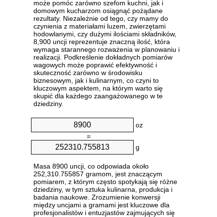
może pomóc zarówno szefom kuchni, jak i
domowym kucharzom osiągnąć pożądane
rezultaty. Niezależnie od tego, czy mamy do
czynienia z materiałami luzem, zwierzętami
hodowlanymi, czy dużymi ilościami składników,
8,900 uncji reprezentuje znaczną ilość, która
wymaga starannego rozważenia w planowaniu i
realizacji. Podkreślenie dokładnych pomiarów
wagowych może poprawić efektywność i
skuteczność zarówno w środowisku
biznesowym, jak i kulinarnym, co czyni to
kluczowym aspektem, na którym warto się
skupić dla każdego zaangażowanego w te
dziedziny.
oz
=
g
Masa 8900 uncji, co odpowiada około
252,310.755857 gramom, jest znaczącym
pomiarem, z którym często spotykają się różne
dziedziny, w tym sztuka kulinarna, produkcja i
badania naukowe. Zrozumienie konwersji
między uncjami a gramami jest kluczowe dla
profesjonalistów i entuzjastów zajmujących się