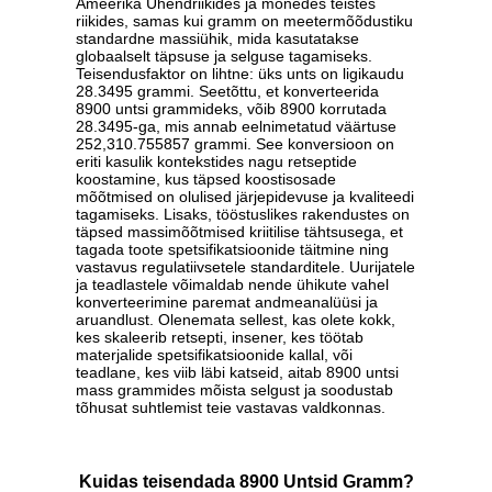
Ameerika Ühendriikides ja mõnedes teistes
riikides, samas kui gramm on meetermõõdustiku
standardne massiühik, mida kasutatakse
globaalselt täpsuse ja selguse tagamiseks.
Teisendusfaktor on lihtne: üks unts on ligikaudu
28.3495 grammi. Seetõttu, et konverteerida
8900 untsi grammideks, võib 8900 korrutada
28.3495-ga, mis annab eelnimetatud väärtuse
252,310.755857 grammi. See konversioon on
eriti kasulik kontekstides nagu retseptide
koostamine, kus täpsed koostisosade
mõõtmised on olulised järjepidevuse ja kvaliteedi
tagamiseks. Lisaks, tööstuslikes rakendustes on
täpsed massimõõtmised kriitilise tähtsusega, et
tagada toote spetsifikatsioonide täitmine ning
vastavus regulatiivsetele standarditele. Uurijatele
ja teadlastele võimaldab nende ühikute vahel
konverteerimine paremat andmeanalüüsi ja
aruandlust. Olenemata sellest, kas olete kokk,
kes skaleerib retsepti, insener, kes töötab
materjalide spetsifikatsioonide kallal, või
teadlane, kes viib läbi katseid, aitab 8900 untsi
mass grammides mõista selgust ja soodustab
tõhusat suhtlemist teie vastavas valdkonnas.
Kuidas teisendada 8900 Untsid Gramm?