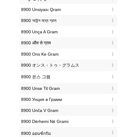
‎8900 Unsiyası Qram
‎8900 আউন্স মধ্যে গ্রাম
‎8900 Unça A Gram
‎8900 औंस से ग्राम
‎8900 Ons Ke Gram
‎8900 オンス・トゥ・グラムス
‎8900 온스 그램
‎8900 Unse Til Gram
‎8900 Унция в Грамм
‎8900 Unča V Gram
‎8900 Dërhemi Në Grami
‎8900 ออนซ์กรัม