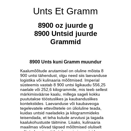
Unts Et Gramm
8900 oz juurde g
8900 Untsid juurde
Grammid
8900 Unts kuni Gramm muundur
Kaalumõõtude arutamisel on oluline mõista 8
900 untsi tähendust, olgu need siis laevanduse
logistika või kulinaaria mõõtmised. Imperial
süsteemis vastab 8 900 untsi ligikaudu 556,25
naelale või 252,6 kilogrammile, mis teeb sellest
märkimisväärse kaalu, millega sageli kokku
puututakse tööstuslikes ja kaubanduslikes
kontekstides. Laevanduse või kaubaveoga
tegelevatele ettevõtetele on ülioluline teada,
kuidas untsid naeladeks ja kilogrammideks
teisendada, et teha kulude arvutusi ja tagada
kaalukohustuste täitmine. Lisaks, kulinaaria
maailmas võivad täpsed mõõtmised oluliselt