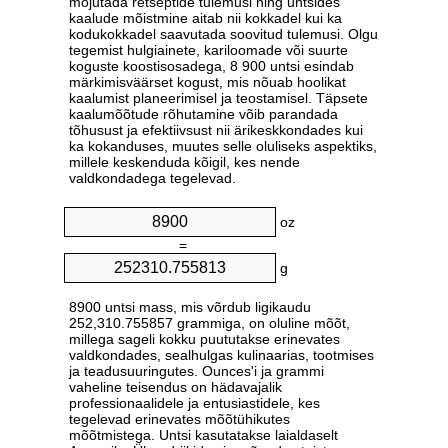
mõjutada retseptide tulemusi ning untsides
kaalude mõistmine aitab nii kokkadel kui ka
kodukokkadel saavutada soovitud tulemusi. Olgu
tegemist hulgiainete, kariloomade või suurte
koguste koostisosadega, 8 900 untsi esindab
märkimisväärset kogust, mis nõuab hoolikat
kaalumist planeerimisel ja teostamisel. Täpsete
kaalumõõtude rõhutamine võib parandada
tõhusust ja efektiivsust nii ärikeskkondades kui
ka kokanduses, muutes selle oluliseks aspektiks,
millele keskenduda kõigil, kes nende
valdkondadega tegelevad.
oz
=
g
8900 untsi mass, mis võrdub ligikaudu
252,310.755857 grammiga, on oluline mõõt,
millega sageli kokku puututakse erinevates
valdkondades, sealhulgas kulinaarias, tootmises
ja teadusuuringutes. Ounces'i ja grammi
vaheline teisendus on hädavajalik
professionaalidele ja entusiastidele, kes
tegelevad erinevates mõõtühikutes
mõõtmistega. Untsi kasutatakse laialdaselt