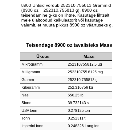
8900 Untsid võrdub 252310.755813 Grammid
(8900 oz = 252310.755813 g). 8900 oz
teisendamine g-ks on lihtne. Kasutage lihtsalt
meie ülaltoodud kalkulaatorit või kasutage
valemit, et muuta pikkus 8900 oz väärtuseks g.
Teisendage 8900 oz tavalisteks Mass
Üksus
Mass
Mikrogramm
252310755812.5 µg
Milligramm
252310755.8125 mg
Gramm
252310.755813 g
Kilogramm
252.310756 kg
Nael
556.25 lb
Stone
39.732143 st
USA tonn
0.278125 ton
Tonn
0.252311 t
Imperial tonn
0.248326 Long ton