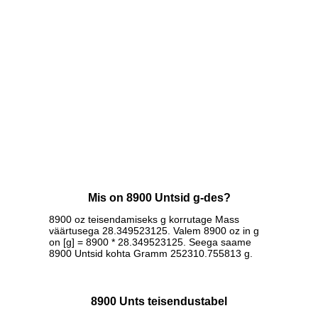
Mis on 8900 Untsid g-des?
8900 oz teisendamiseks g korrutage Mass
väärtusega 28.349523125. Valem 8900 oz in g
on [g] = 8900 * 28.349523125. Seega saame
8900 Untsid kohta Gramm 252310.755813 g.
8900 Unts teisendustabel