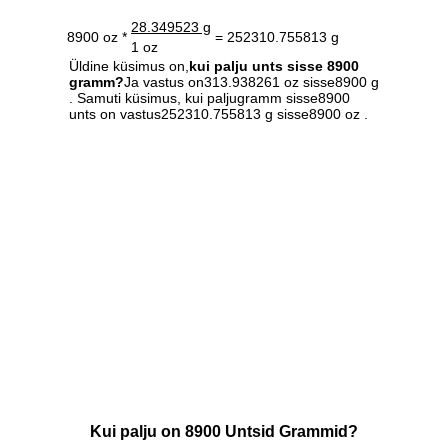
28.349523 g
8900 oz *
= 252310.755813 g
1 oz
Üldine küsimus on,
kui palju unts sisse 8900
gramm?
Ja vastus on313.938261 oz sisse8900 g
. Samuti küsimus, kui paljugramm sisse8900
unts on vastus252310.755813 g sisse8900 oz .
Kui palju on 8900 Untsid Grammid?