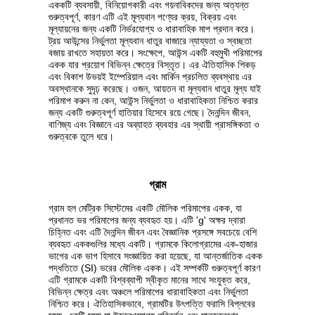
এককটি ব্যবসায়ী, বিনিয়োগকারী এবং গয়নাবিকদের জন্য অত্যন্ত
গুরুত্বপূর্ণ, কারণ এটি এই মূল্যবান পণ্যের ক্রয়, বিক্রয় এবং
মূল্যায়নের জন্য একটি নির্ভরযোগ্য ও ধারাবাহিক মাপ প্রদান করে।
ট্রয় আউন্সের নির্ভুলতা মূল্যবান ধাতুর বাজারে ন্যায্যতা ও স্বচ্ছতা
বজায় রাখতে সহায়তা করে। সংক্ষেপে, আউন্স একটি বহুমুখী পরিমাপের
একক যার প্রয়োগ বিভিন্ন ক্ষেত্রে বিস্তৃত। এর ঐতিহাসিক শিকড়
এবং বিকাশ উভয়ই ইম্পেরিয়াল এবং মার্কিন প্রচলিত ব্যবস্থায় এর
অবস্থানকে সুদৃঢ় করেছে। ওজন, আয়তন বা মূল্যবান ধাতুর মূল্য যাই
পরিমাপ করুন না কেন, আউন্স নির্ভুলতা ও ধারাবাহিকতা নিশ্চিত করার
জন্য একটি গুরুত্বপূর্ণ হাতিয়ার হিসেবে রয়ে গেছে। দৈনন্দিন জীবন,
বাণিজ্য এবং বিজ্ঞানে এর অব্যাহত ব্যবহার এর স্থায়ী প্রাসঙ্গিকতা ও
গুরুত্বকে তুলে ধরে।
গ্রাম
গ্রাম হল মেট্রিক সিস্টেমের একটি মৌলিক পরিমাপের একক, যা
প্রধানত ভর পরিমাপের জন্য ব্যবহৃত হয়। এটি 'g' অক্ষর দ্বারা
চিহ্নিত এবং এটি দৈনন্দিন জীবন এবং বৈজ্ঞানিক প্রসঙ্গে সবচেয়ে বেশি
ব্যবহৃত এককগুলির মধ্যে একটি। গ্রামকে কিলোগ্রামের এক-হাজার
ভাগের এক ভাগ হিসাবে সংজ্ঞায়িত করা হয়েছে, যা আন্তর্জাতিক একক
পদ্ধতিতে (SI) ভরের মৌলিক একক। এই সম্পর্কটি গুরুত্বপূর্ণ কারণ
এটি গ্রামকে একটি বিশ্বব্যাপী স্বীকৃত মানের সাথে সংযুক্ত করে,
বিভিন্ন ক্ষেত্র এবং অঞ্চলে পরিমাপের ধারাবাহিকতা এবং নির্ভুলতা
নিশ্চিত করে। ঐতিহাসিকভাবে, গ্রামটির উৎপত্তি ফরাসি বিপ্লবের