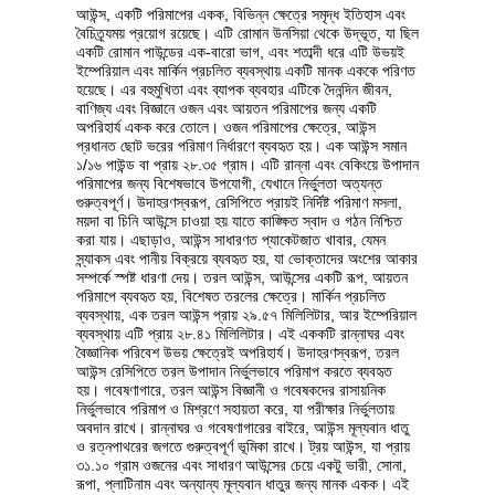
আউন্স, একটি পরিমাপের একক, বিভিন্ন ক্ষেত্রে সমৃদ্ধ ইতিহাস এবং
বৈচিত্র্যময় প্রয়োগ রয়েছে। এটি রোমান উনসিয়া থেকে উদ্ভূত, যা ছিল
একটি রোমান পাউন্ডের এক-বারো ভাগ, এবং শতাব্দী ধরে এটি উভয়ই
ইম্পেরিয়াল এবং মার্কিন প্রচলিত ব্যবস্থায় একটি মানক এককে পরিণত
হয়েছে। এর বহুমুখিতা এবং ব্যাপক ব্যবহার এটিকে দৈনন্দিন জীবন,
বাণিজ্য এবং বিজ্ঞানে ওজন এবং আয়তন পরিমাপের জন্য একটি
অপরিহার্য একক করে তোলে। ওজন পরিমাপের ক্ষেত্রে, আউন্স
প্রধানত ছোট ভরের পরিমাণ নির্ধারণে ব্যবহৃত হয়। এক আউন্স সমান
১/১৬ পাউন্ড বা প্রায় ২৮.৩৫ গ্রাম। এটি রান্না এবং বেকিংয়ে উপাদান
পরিমাপের জন্য বিশেষভাবে উপযোগী, যেখানে নির্ভুলতা অত্যন্ত
গুরুত্বপূর্ণ। উদাহরণস্বরূপ, রেসিপিতে প্রায়ই নির্দিষ্ট পরিমাণ মসলা,
ময়দা বা চিনি আউন্সে চাওয়া হয় যাতে কাঙ্ক্ষিত স্বাদ ও গঠন নিশ্চিত
করা যায়। এছাড়াও, আউন্স সাধারণত প্যাকেটজাত খাবার, যেমন
স্ন্যাকস এবং পানীয় বিক্রয়ে ব্যবহৃত হয়, যা ভোক্তাদের অংশের আকার
সম্পর্কে স্পষ্ট ধারণা দেয়। তরল আউন্স, আউন্সের একটি রূপ, আয়তন
পরিমাপে ব্যবহৃত হয়, বিশেষত তরলের ক্ষেত্রে। মার্কিন প্রচলিত
ব্যবস্থায়, এক তরল আউন্স প্রায় ২৯.৫৭ মিলিলিটার, আর ইম্পেরিয়াল
ব্যবস্থায় এটি প্রায় ২৮.৪১ মিলিলিটার। এই এককটি রান্নাঘর এবং
বৈজ্ঞানিক পরিবেশ উভয় ক্ষেত্রেই অপরিহার্য। উদাহরণস্বরূপ, তরল
আউন্স রেসিপিতে তরল উপাদান নির্ভুলভাবে পরিমাপ করতে ব্যবহৃত
হয়। গবেষণাগারে, তরল আউন্স বিজ্ঞানী ও গবেষকদের রাসায়নিক
নির্ভুলভাবে পরিমাপ ও মিশ্রণে সহায়তা করে, যা পরীক্ষার নির্ভুলতায়
অবদান রাখে। রান্নাঘর ও গবেষণাগারের বাইরে, আউন্স মূল্যবান ধাতু
ও রত্নপাথরের জগতে গুরুত্বপূর্ণ ভূমিকা রাখে। ট্রয় আউন্স, যা প্রায়
৩১.১০ গ্রাম ওজনের এবং সাধারণ আউন্সের চেয়ে একটু ভারী, সোনা,
রূপা, প্লাটিনাম এবং অন্যান্য মূল্যবান ধাতুর জন্য মানক একক। এই