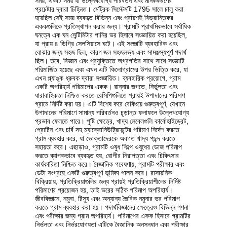
সময়, একটি সময় যা উল্লেখযোগ্য পরিবর্তন এবং মানককরণের
প্রচেষ্টার দ্বারা চিহ্নিত। মেট্রিক সিস্টেমটি 1795 সালে চালু করা
হয়েছিল সেই সময় ব্যবহৃত বিভিন্ন এবং প্রায়শই বিভ্রান্তিকর
এককগুলিকে প্রতিস্থাপন করার জন্য। গ্রামটি প্রাথমিকভাবে সর্বাধিক
ঘনত্বে এক ঘন সেন্টিমিটার পানির ভর হিসাবে সংজ্ঞায়িত করা হয়েছিল,
যা প্রায় ৪ ডিগ্রি সেলসিয়াসে ঘটে। এই সংজ্ঞাটি ব্যবহারিক এবং
বোঝার জন্য সহজ ছিল, কারণ জল সহজলভ্য এবং সামঞ্জস্যপূর্ণ পদার্থ
ছিল। তবে, বিজ্ঞান এবং প্রযুক্তিতে অগ্রগতির সাথে সাথে সংজ্ঞাটি
পরিমার্জিত হয়েছে এবং এখন এটি কিলোগ্রামের উপর ভিত্তি করে, যা
এখন প্ল্যাঙ্ক ধ্রুবক দ্বারা সংজ্ঞায়িত। ব্যবহারিক প্রয়োগে, গ্রাম
একটি অপরিহার্য পরিমাপের একক। রান্নার জগতে, নির্ভুলতা এবং
ধারাবাহিকতা নিশ্চিত করতে রেসিপিগুলিতে প্রায়ই উপাদানের পরিমাণ
গ্রামে নির্দিষ্ট করা হয়। এটি বিশেষ করে বেকিংয়ে গুরুত্বপূর্ণ, যেখানে
উপাদানের পরিমাণে সামান্য পরিবর্তনও চূড়ান্ত ফলাফলে উল্লেখযোগ্য
প্রভাব ফেলতে পারে। পুষ্টি ক্ষেত্রে, খাদ্য লেবেলগুলি কার্বোহাইড্রেট,
প্রোটিন এবং চর্বি সহ ম্যাক্রোনিউট্রিয়েন্টের পরিমাণ নির্দেশ করতে
গ্রাম ব্যবহার করে, যা ভোক্তাদেরকে অবগত খাদ্য পছন্দ করতে
সহায়তা করে। এছাড়াও, গ্রামটি ওষুধ শিল্পে ওষুধের ডোজ পরিমাপ
করতে ব্যাপকভাবে ব্যবহৃত হয়, রোগীর নিরাপত্তা এবং চিকিৎসার
কার্যকারিতা নিশ্চিত করে। বৈজ্ঞানিক গবেষণায়, গ্রামটি পরীক্ষার এবং
ডেটা সংগ্রহে একটি গুরুত্বপূর্ণ ভূমিকা পালন করে। রাসায়নিক
বিক্রিয়ায়, প্রতিক্রিয়াগুলির জন্য প্রায়ই প্রতিক্রিয়াশীলের নির্দিষ্ট
পরিমাণের প্রয়োজন হয়, তাই ভরের সঠিক পরিমাপ অপরিহার্য।
জীববিজ্ঞানে, নমুনা, টিস্যু এবং অন্যান্য জৈবিক নমুনার ভর পরিমাপ
করতে গ্রাম ব্যবহার করা হয়। পদার্থবিজ্ঞানের ক্ষেত্রেও বিভিন্ন গণনা
এবং পরীক্ষার জন্য গ্রাম অপরিহার্য। পরিমাপের একক হিসাবে গ্রামটির
নির্ভুলতা এবং নির্ভরযোগ্যতা এটিকে বৈজ্ঞানিক অনুসন্ধান এবং পরীক্ষার