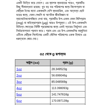
একটি ভিত্তি করে তোলে। এর ব্যাপক ব্যবহারের পরেও, গ্রামটির
কিছু সীমাবদ্ধতা রয়েছে: খুব বড় ভর পরিমাপের জন্য কিলোগ্রাম বা
মেট্রিক টনের মতো এককগুলি বেশি ব্যবহারিক, এবং অত্যন্ত ছোট
ভরের জন্য, যেমন সেগুলি যা আণবিক জীববিজ্ঞান বা
ন্যানোটেকনোলজিতে দেখা যায়, গ্রামটির উপ-একক যেমন মিলিগ্রাম
(mg) বা মাইক্রোগ্রাম (µg) আরও উপযুক্ত। এই উপ-এককগুলি
বিভিন্ন ক্ষেত্রের নির্দিষ্ট প্রয়োজনের জন্য একই স্তরের নির্ভুলতা এবং
নির্ভরযোগ্যতা প্রদান করে। গ্রাম এবং এর উপ-এককগুলির বহুমুখিতা
এটিকে মেট্রিক সিস্টেমের একটি মৌলিক পরিমাপের একক হিসাবে এর
গুরুত্বকে জোর দেয়।
oz থেকে g রূপান্তর
আউন্স (oz)
গ্রাম (g)
1oz
28.349523g
2oz
56.699046g
3oz
85.048569g
4oz
113.398093g
5oz
141.747616g
6oz
170.097139g