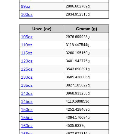
99oz
2806.602789g
100oz
2834.952313g
Unze (oz)
Gramm (g)
105oz
2976.699928g
110oz
3118.447544g
115oz
3260.195159g
120oz
3401.942775g
125oz
3543.690391g
130oz
3685.438006g
135oz
3827.185622g
140oz
3968.933238g
145oz
4110.680853g
150oz
4252.428469g
155oz
4394.176084g
160oz
4535.9237g
165oz
4677.671316g