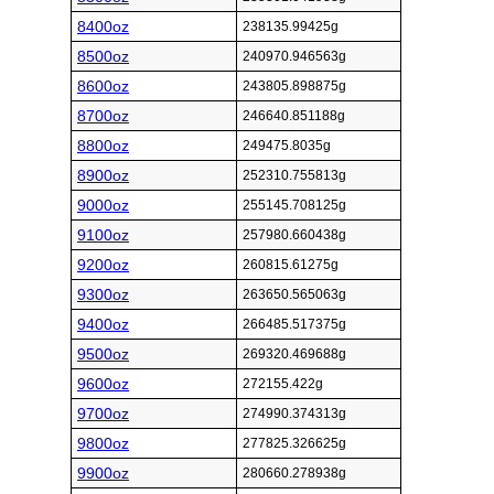
8400oz
238135.99425g
8500oz
240970.946563g
8600oz
243805.898875g
8700oz
246640.851188g
8800oz
249475.8035g
8900oz
252310.755813g
9000oz
255145.708125g
9100oz
257980.660438g
9200oz
260815.61275g
9300oz
263650.565063g
9400oz
266485.517375g
9500oz
269320.469688g
9600oz
272155.422g
9700oz
274990.374313g
9800oz
277825.326625g
9900oz
280660.278938g