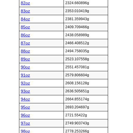
82oz
2324.660896g
83oz
2353.010419g
84oz
2381.359943g
85oz
2409.709466g
86oz
2438.058989g
87oz
2466.408512g
88oz
2494.758035g
89oz
2523.107558g
90oz
2551.457081g
91oz
2579.806604g
92oz
2608.156128g
93oz
2636.505651g
94oz
2664.855174g
95oz
2693.204697g
96oz
2721.55422g
97oz
2749.903743g
98oz
2778.253266g