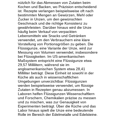
nützlich für das Abmessen von Zutaten beim
Kochen und Backen, wo Präzision entscheidend
ist. Rezepte verlangen beispielsweise oft nach
bestimmten Mengen an Gewürzen, Mehl oder
Zucker in Unzen, um den gewünschten
Geschmack und die richtige Konsistenz zu
gewährleisten. Darüber hinaus wird die Unze
häufig beim Verkauf von verpackten
Lebensmitteln wie Snacks und Getränken
verwendet, um den Verbrauchern eine klare
Vorstellung von Portionsgrößen zu geben. Die
Flüssigunze, eine Variante der Unze, wird zur
Messung von Volumen verwendet, insbesondere
bei Flüssigkeiten. Im US-amerikanischen
Maßsystem entspricht eine Flüssigunze etwa
29,57 Millilitern, während sie im
angloamerikanischen System etwa 28,41
Milliliter beträgt. Diese Einheit ist sowohl in der
Küche als auch in wissenschaftlichen
Umgebungen unverzichtbar. Flüssigunzen
werden beispielsweise verwendet, um flüssige
Zutaten in Rezepten genau abzumessen. In
Laboren helfen Flüssigunzen Wissenschaftlern
und Forschern, Chemikalien präzise zu messen
und zu mischen, was zur Genauigkeit von
Experimenten beiträgt. Über die Küche und das
Labor hinaus spielt die Unze eine bedeutende
Rolle im Bereich der Edelmetalle und Edelsteine.