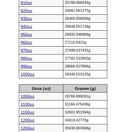
910oz
25798.066044g
920oz
26081.561275g
930oz
26365.056506g
940oz
26648.551738g
950oz
26932.046969g
960oz
27215.5422g
970oz
27499.037431g
980oz
27782.532663g
990oz
28066.027894g
1000oz
28349.523125g
Unze (oz)
Gramm (g)
1050oz
29766.999281g
1100oz
31184.475438g
1150oz
32601.951594g
1200oz
34019.42775g
1250oz
35436.903906g