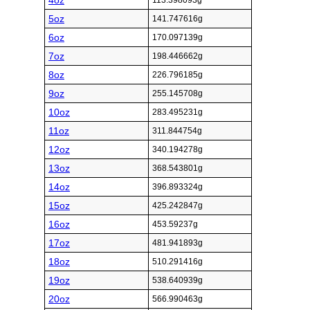
4oz
113.398093g
5oz
141.747616g
6oz
170.097139g
7oz
198.446662g
8oz
226.796185g
9oz
255.145708g
10oz
283.495231g
11oz
311.844754g
12oz
340.194278g
13oz
368.543801g
14oz
396.893324g
15oz
425.242847g
16oz
453.59237g
17oz
481.941893g
18oz
510.291416g
19oz
538.640939g
20oz
566.990463g