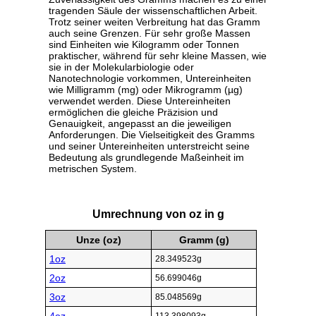
tragenden Säule der wissenschaftlichen Arbeit.
Trotz seiner weiten Verbreitung hat das Gramm
auch seine Grenzen. Für sehr große Massen
sind Einheiten wie Kilogramm oder Tonnen
praktischer, während für sehr kleine Massen, wie
sie in der Molekularbiologie oder
Nanotechnologie vorkommen, Untereinheiten
wie Milligramm (mg) oder Mikrogramm (µg)
verwendet werden. Diese Untereinheiten
ermöglichen die gleiche Präzision und
Genauigkeit, angepasst an die jeweiligen
Anforderungen. Die Vielseitigkeit des Gramms
und seiner Untereinheiten unterstreicht seine
Bedeutung als grundlegende Maßeinheit im
metrischen System.
Umrechnung von oz in g
Unze (oz)
Gramm (g)
1oz
28.349523g
2oz
56.699046g
3oz
85.048569g