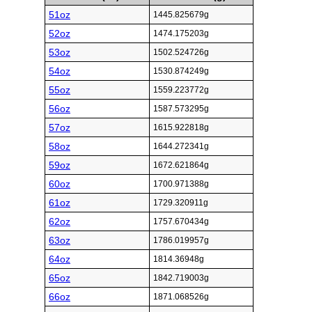
51oz
1445.825679g
52oz
1474.175203g
53oz
1502.524726g
54oz
1530.874249g
55oz
1559.223772g
56oz
1587.573295g
57oz
1615.922818g
58oz
1644.272341g
59oz
1672.621864g
60oz
1700.971388g
61oz
1729.320911g
62oz
1757.670434g
63oz
1786.019957g
64oz
1814.36948g
65oz
1842.719003g
66oz
1871.068526g