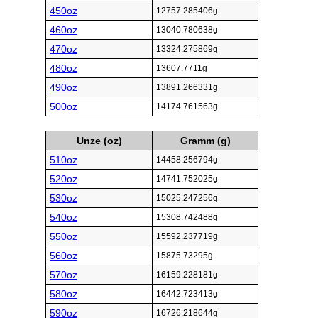
450oz
12757.285406g
460oz
13040.780638g
470oz
13324.275869g
480oz
13607.7711g
490oz
13891.266331g
500oz
14174.761563g
Unze (oz)
Gramm (g)
510oz
14458.256794g
520oz
14741.752025g
530oz
15025.247256g
540oz
15308.742488g
550oz
15592.237719g
560oz
15875.73295g
570oz
16159.228181g
580oz
16442.723413g
590oz
16726.218644g