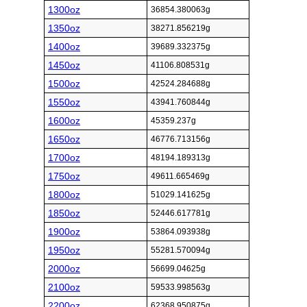
1300oz
36854.380063g
1350oz
38271.856219g
1400oz
39689.332375g
1450oz
41106.808531g
1500oz
42524.284688g
1550oz
43941.760844g
1600oz
45359.237g
1650oz
46776.713156g
1700oz
48194.189313g
1750oz
49611.665469g
1800oz
51029.141625g
1850oz
52446.617781g
1900oz
53864.093938g
1950oz
55281.570094g
2000oz
56699.04625g
2100oz
59533.998563g
2200oz
62368.950875g