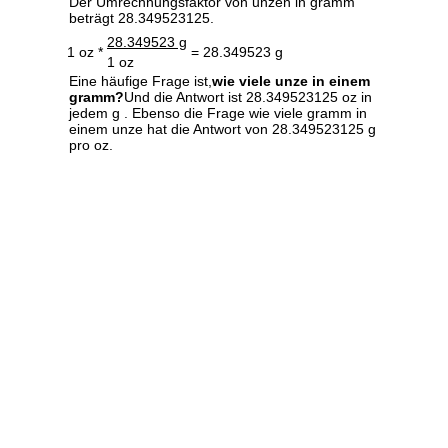
Der Umrechnungsfaktor von unzen in gramm
beträgt 28.349523125.
28.349523 g
1 oz *
= 28.349523 g
1 oz
Eine häufige Frage ist,
wie viele unze in einem
gramm?
Und die Antwort ist 28.349523125 oz in
jedem g . Ebenso die Frage wie viele gramm in
einem unze hat die Antwort von 28.349523125 g
pro oz.