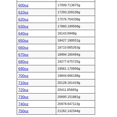
600oz
17009.713875g
610oz
17293.209106g
620oz
17576.704338g
630oz
17860.199569g
640oz
18143.6948g
650oz
18427.190031g
660oz
18710.685263g
670oz
18994.180494g
680oz
19277.675725g
690oz
19561.170956g
700oz
19844.666188g
710oz
20128.161419g
720oz
20411.65665g
730oz
20695.151881g
740oz
20978.647113g
750oz
21262.142344g