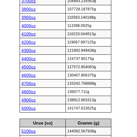
3700oz
104893.235563g
3800oz
107728.187875g
3900oz
110563.140188g
4000oz
113398.0925g
4100oz
116233.044813g
4200oz
119067.997125g
4300oz
121902.949438g
4400oz
124737.90175g
4500oz
127572.854063g
4600oz
130407.806375g
4700oz
133242.758688g
4800oz
136077.711g
4900oz
138912.663313g
5000oz
141747.615625g
Unze (oz)
Gramm (g)
5100oz
144582.567938g