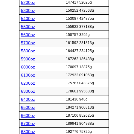
5200oz
147417.52025g
5300oz
150252.472563g
5400oz
153087.424875g
5500oz
155922.377188g
5600oz
158757.3295g
5700oz
161592.281813g
5800oz
164427.234125g
5900oz
167262.186438g
6000oz
170097.13875g
6100oz
172932.091063g
6200oz
175767.043375g
6300oz
178601.995688g
6400oz
181436.948g
6500oz
184271.900313g
6600oz
187106.852625g
6700oz
189941.804938g
6800oz
192776.75725g