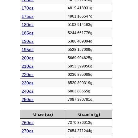
170oz
4819.418931g
175oz
4961.166547g
180oz
5102.914163g
185oz
5244.661778g
190oz
5386.409394g
195oz
5528.157009g
200oz
5669.904625g
210oz
5953.399856g
220oz
6236.895088g
230oz
6520.390319g
240oz
6803.88555g
250oz
7087.380781g
Unze (oz)
Gramm (g)
260oz
7370.876013g
270oz
7654.371244g