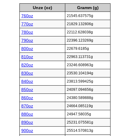
Unze (oz)
Gramm (g)
760oz
21545.637575g
770oz
21829.132806g
780oz
22112.628038g
790oz
22396.123269g
800oz
22679.6185g
810oz
22963.113731g
820oz
23246.608963g
830oz
23530.104194g
840oz
23813.599425g
850oz
24097.094656g
860oz
24380.589888g
870oz
24664.085119g
880oz
24947.58035g
890oz
25231.075581g
900oz
25514.570813g