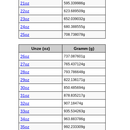
21oz
595.339986g
22oz
623.689509g
23oz
652.039032g
24oz
680.388555g
25oz
708.738078g
Unze (oz)
Gramm (g)
26oz
737.087601g
27oz
765.437124g
28oz
793.786648g
29oz
822.136171g
30oz
850.485694g
31oz
878.835217g
32oz
907.18474g
33oz
935.534263g
34oz
963.883786g
35oz
992.233309g