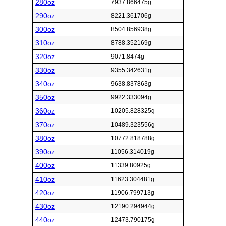
280oz
7937.866475g
290oz
8221.361706g
300oz
8504.856938g
310oz
8788.352169g
320oz
9071.8474g
330oz
9355.342631g
340oz
9638.837863g
350oz
9922.333094g
360oz
10205.828325g
370oz
10489.323556g
380oz
10772.818788g
390oz
11056.314019g
400oz
11339.80925g
410oz
11623.304481g
420oz
11906.799713g
430oz
12190.294944g
440oz
12473.790175g