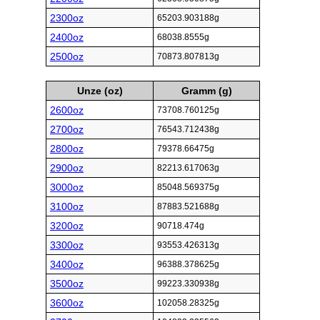
2300oz
65203.903188g
2400oz
68038.8555g
2500oz
70873.807813g
Unze (oz)
Gramm (g)
2600oz
73708.760125g
2700oz
76543.712438g
2800oz
79378.66475g
2900oz
82213.617063g
3000oz
85048.569375g
3100oz
87883.521688g
3200oz
90718.474g
3300oz
93553.426313g
3400oz
96388.378625g
3500oz
99223.330938g
3600oz
102058.28325g