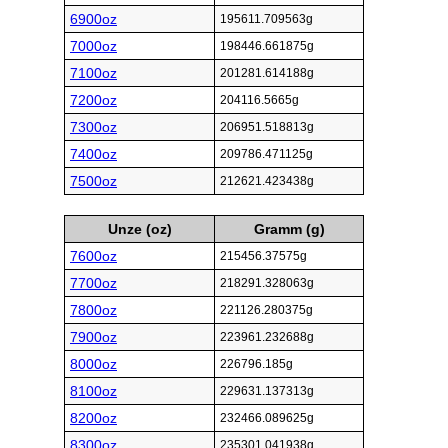
6900oz
195611.709563g
7000oz
198446.661875g
7100oz
201281.614188g
7200oz
204116.5665g
7300oz
206951.518813g
7400oz
209786.471125g
7500oz
212621.423438g
Unze (oz)
Gramm (g)
7600oz
215456.37575g
7700oz
218291.328063g
7800oz
221126.280375g
7900oz
223961.232688g
8000oz
226796.185g
8100oz
229631.137313g
8200oz
232466.089625g
8300oz
235301.041938g