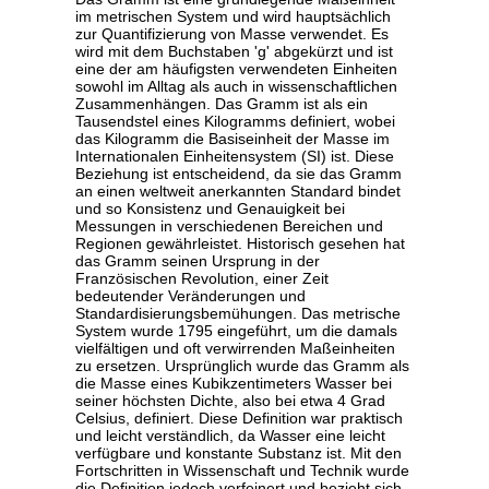
im metrischen System und wird hauptsächlich
zur Quantifizierung von Masse verwendet. Es
wird mit dem Buchstaben 'g' abgekürzt und ist
eine der am häufigsten verwendeten Einheiten
sowohl im Alltag als auch in wissenschaftlichen
Zusammenhängen. Das Gramm ist als ein
Tausendstel eines Kilogramms definiert, wobei
das Kilogramm die Basiseinheit der Masse im
Internationalen Einheitensystem (SI) ist. Diese
Beziehung ist entscheidend, da sie das Gramm
an einen weltweit anerkannten Standard bindet
und so Konsistenz und Genauigkeit bei
Messungen in verschiedenen Bereichen und
Regionen gewährleistet. Historisch gesehen hat
das Gramm seinen Ursprung in der
Französischen Revolution, einer Zeit
bedeutender Veränderungen und
Standardisierungsbemühungen. Das metrische
System wurde 1795 eingeführt, um die damals
vielfältigen und oft verwirrenden Maßeinheiten
zu ersetzen. Ursprünglich wurde das Gramm als
die Masse eines Kubikzentimeters Wasser bei
seiner höchsten Dichte, also bei etwa 4 Grad
Celsius, definiert. Diese Definition war praktisch
und leicht verständlich, da Wasser eine leicht
verfügbare und konstante Substanz ist. Mit den
Fortschritten in Wissenschaft und Technik wurde
die Definition jedoch verfeinert und bezieht sich