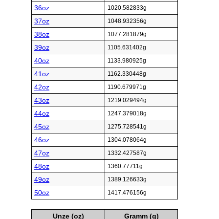
36oz
1020.582833g
37oz
1048.932356g
38oz
1077.281879g
39oz
1105.631402g
40oz
1133.980925g
41oz
1162.330448g
42oz
1190.679971g
43oz
1219.029494g
44oz
1247.379018g
45oz
1275.728541g
46oz
1304.078064g
47oz
1332.427587g
48oz
1360.77711g
49oz
1389.126633g
50oz
1417.476156g
Unze (oz)
Gramm (g)