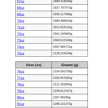
67oz
1899.418049g
68oz
1927.767573g
69oz
1956.117096g
70oz
1984.466619g
71oz
2012.816142g
72oz
2041.165665g
73oz
2069.515188g
74oz
2097.864711g
75oz
2126.214234g
Unze (oz)
Gramm (g)
76oz
2154.563758g
77oz
2182.913281g
78oz
2211.262804g
79oz
2239.612327g
80oz
2267.96185g
81oz
2296.311373g