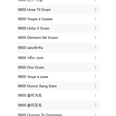
‎9800 Unse Til Gram
‎9800 Унция в Грамм
‎9800 Unča V Gram
‎9800 Dërhemi Në Grami
‎9800 ออนซ์กรัม
‎9800 ઔંસ ગ્રામ
‎9800 Ons Gram
‎9800 Унція в грам
‎9800 Ounce Sang Gam
‎9800 盎司为克
‎9800 盎司至克
‎9800 Ounces To Grammes