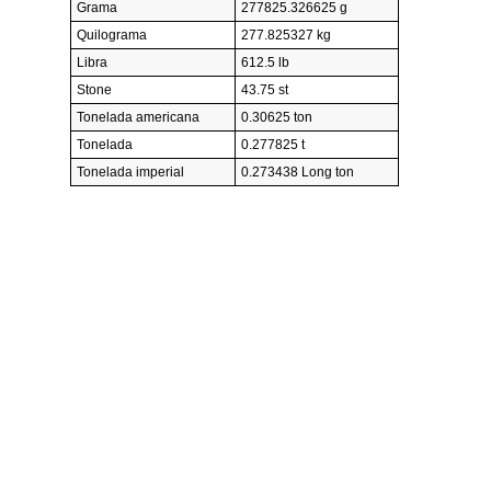
Grama
277825.326625 g
Quilograma
277.825327 kg
Libra
612.5 lb
Stone
43.75 st
Tonelada americana
0.30625 ton
Tonelada
0.277825 t
Tonelada imperial
0.273438 Long ton