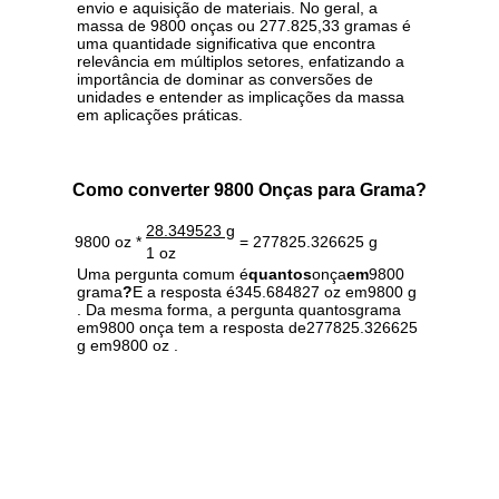
envio e aquisição de materiais. No geral, a
massa de 9800 onças ou 277.825,33 gramas é
uma quantidade significativa que encontra
relevância em múltiplos setores, enfatizando a
importância de dominar as conversões de
unidades e entender as implicações da massa
em aplicações práticas.
Como converter 9800 Onças para Grama?
28.349523 g
9800 oz *
= 277825.326625 g
1 oz
Uma pergunta comum é
quantos
onça
em
9800
grama
?
E a resposta é345.684827 oz em9800 g
. Da mesma forma, a pergunta quantosgrama
em9800 onça tem a resposta de277825.326625
g em9800 oz .