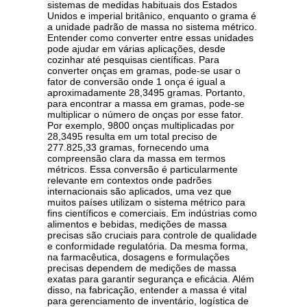
sistemas de medidas habituais dos Estados
Unidos e imperial britânico, enquanto o grama é
a unidade padrão de massa no sistema métrico.
Entender como converter entre essas unidades
pode ajudar em várias aplicações, desde
cozinhar até pesquisas científicas. Para
converter onças em gramas, pode-se usar o
fator de conversão onde 1 onça é igual a
aproximadamente 28,3495 gramas. Portanto,
para encontrar a massa em gramas, pode-se
multiplicar o número de onças por esse fator.
Por exemplo, 9800 onças multiplicadas por
28,3495 resulta em um total preciso de
277.825,33 gramas, fornecendo uma
compreensão clara da massa em termos
métricos. Essa conversão é particularmente
relevante em contextos onde padrões
internacionais são aplicados, uma vez que
muitos países utilizam o sistema métrico para
fins científicos e comerciais. Em indústrias como
alimentos e bebidas, medições de massa
precisas são cruciais para controle de qualidade
e conformidade regulatória. Da mesma forma,
na farmacêutica, dosagens e formulações
precisas dependem de medições de massa
exatas para garantir segurança e eficácia. Além
disso, na fabricação, entender a massa é vital
para gerenciamento de inventário, logística de