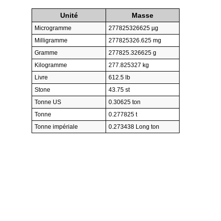
Unité
Masse
Microgramme
277825326625 µg
Milligramme
277825326.625 mg
Gramme
277825.326625 g
Kilogramme
277.825327 kg
Livre
612.5 lb
Stone
43.75 st
Tonne US
0.30625 ton
Tonne
0.277825 t
Tonne impériale
0.273438 Long ton