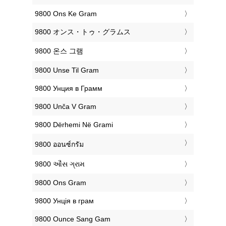
‎9800 Ons Ke Gram
‎9800 オンス・トゥ・グラムス
‎9800 온스 그램
‎9800 Unse Til Gram
‎9800 Унция в Грамм
‎9800 Unča V Gram
‎9800 Dërhemi Në Grami
‎9800 ออนซ์กรัม
‎9800 ઔંસ ગ્રામ
‎9800 Ons Gram
‎9800 Унція в грам
‎9800 Ounce Sang Gam