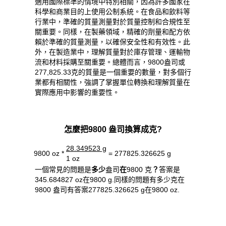
適用國際標準的情境中特別相關，因為許多國家在
科學和商業目的上使用公制系統。在食品和飲料等
行業中，準確的質量測量對於質量控制和合規性至
關重要。同樣，在製藥領域，精確的劑量和配方依
賴於準確的質量測量，以確保安全性和有效性。此
外，在製造業中，理解質量對於庫存管理、運輸物
流和材料採購至關重要。總體而言，9800盎司或
277,825.33克的質量是一個重要的數量，對多個行
業都有相關性，強調了掌握單位轉換和理解質量在
實際應用中影響的重要性。
怎麼把9800 盎司換算成克?
28.349523 g
9800 oz *
= 277825.326625 g
1 oz
一個常見的問題是
多少
盎司
在
9800 克
？
答案是
345.684827 oz在9800 g.同樣的問題有多少克在
9800 盎司有答案277825.326625 g在9800 oz.