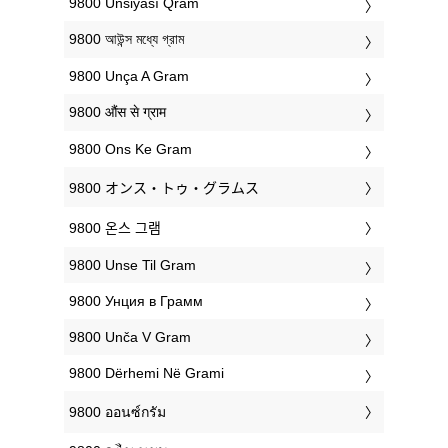
‎9800 Unsiyası Qram
‎9800 আউন্স মধ্যে গ্রাম
‎9800 Unça A Gram
‎9800 औंस से ग्राम
‎9800 Ons Ke Gram
‎9800 オンス・トゥ・グラムス
‎9800 온스 그램
‎9800 Unse Til Gram
‎9800 Унция в Грамм
‎9800 Unča V Gram
‎9800 Dërhemi Në Grami
‎9800 ออนซ์กรัม