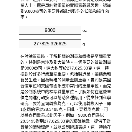
業人士，還是單純對重量的實際意義感興趣，認識
到9,800盎司的重要性都能增強你的知識和操作效
率。
oz
=
g
在討論質量時，了解相關的測量和轉換是至關重要
的，特別是當涉及到大量時。一個重要的質量測量
是9800盎司，這大約等於277,825.33克。這一轉
換對於許多行業至關重要，包括製造業、製藥業和
食品生產，因為精確的測量至關重要。盎司是美國
習慣單位和英國帝國系統中常用的重量單位，而克
是公制系統中的標準質量單位。了解如何在這些單
位之間進行轉換可以幫助各種應用，從烹飪到科學
研究。要將盎司轉換為克，可以使用轉換因子，即
1盎司約等於28.3495克。因此，要找到克數，可
以將盎司數乘以此因子。例如，9800盎司乘以
28.3495得到277,825.33克的精確總數，提供了對
質量的清晰理解，並以公制術語表達。這一轉換在