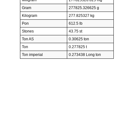
Gram
277825.326625 g
Kilogram
277.825327 kg
Pon
612.5 lb
Stones
43.75 st
Ton AS
0.30625 ton
Ton
0.277825 t
Ton imperial
0.273438 Long ton