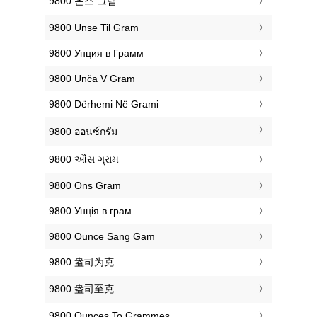
‎9800 온스 그램
‎9800 Unse Til Gram
‎9800 Унция в Грамм
‎9800 Unča V Gram
‎9800 Dërhemi Në Grami
‎9800 ออนซ์กรัม
‎9800 ઔંસ ગ્રામ
‎9800 Ons Gram
‎9800 Унція в грам
‎9800 Ounce Sang Gam
‎9800 盎司为克
‎9800 盎司至克
‎9800 Ounces To Grammes