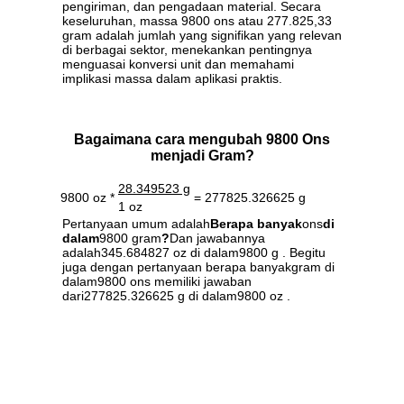
pengiriman, dan pengadaan material. Secara
keseluruhan, massa 9800 ons atau 277.825,33
gram adalah jumlah yang signifikan yang relevan
di berbagai sektor, menekankan pentingnya
menguasai konversi unit dan memahami
implikasi massa dalam aplikasi praktis.
Bagaimana cara mengubah 9800 Ons
menjadi Gram?
28.349523 g
9800 oz *
= 277825.326625 g
1 oz
Pertanyaan umum adalah
Berapa banyak
ons
di
dalam
9800 gram
?
Dan jawabannya
adalah345.684827 oz di dalam9800 g . Begitu
juga dengan pertanyaan berapa banyakgram di
dalam9800 ons memiliki jawaban
dari277825.326625 g di dalam9800 oz .