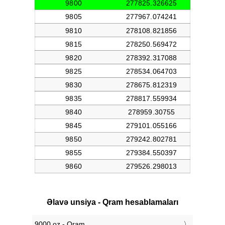
Əlavə unsiya - Qram hesablamaları
9000 oz - Qram