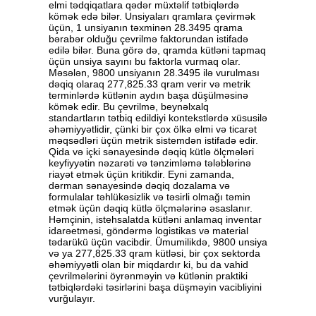
elmi tədqiqatlara qədər müxtəlif tətbiqlərdə
kömək edə bilər. Unsiyaları qramlara çevirmək
üçün, 1 unsiyanın təxminən 28.3495 qrama
bərabər olduğu çevrilmə faktorundan istifadə
edilə bilər. Buna görə də, qramda kütləni tapmaq
üçün unsiya sayını bu faktorla vurmaq olar.
Məsələn, 9800 unsiyanın 28.3495 ilə vurulması
dəqiq olaraq 277,825.33 qram verir və metrik
terminlərdə kütlənin aydın başa düşülməsinə
kömək edir. Bu çevrilmə, beynəlxalq
standartların tətbiq edildiyi kontekstlərdə xüsusilə
əhəmiyyətlidir, çünki bir çox ölkə elmi və ticarət
məqsədləri üçün metrik sistemdən istifadə edir.
Qida və içki sənayesində dəqiq kütlə ölçmələri
keyfiyyətin nəzarəti və tənzimləmə tələblərinə
riayət etmək üçün kritikdir. Eyni zamanda,
dərman sənayesində dəqiq dozalama və
formulalar təhlükəsizlik və təsirli olmağı təmin
etmək üçün dəqiq kütlə ölçmələrinə əsaslanır.
Həmçinin, istehsalatda kütləni anlamaq inventar
idarəetməsi, göndərmə logistikas və material
tədarükü üçün vacibdir. Ümumilikdə, 9800 unsiya
və ya 277,825.33 qram kütləsi, bir çox sektorda
əhəmiyyətli olan bir miqdardır ki, bu da vahid
çevrilmələrini öyrənməyin və kütlənin praktiki
tətbiqlərdəki təsirlərini başa düşməyin vacibliyini
vurğulayır.