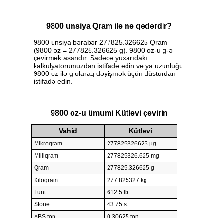
9800 unsiya Qram ilə nə qədərdir?
9800 unsiya bərabər 277825.326625 Qram
(9800 oz = 277825.326625 g). 9800 oz-u g-ə
çevirmək asandır. Sadəcə yuxarıdakı
kalkulyatorumuzdan istifadə edin və ya uzunluğu
9800 oz ilə g olaraq dəyişmək üçün düsturdan
istifadə edin.
9800 oz-u ümumi Kütləvi çevirin
Vahid
Kütləvi
Mikroqram
277825326625 µg
Milliqram
277825326.625 mg
Qram
277825.326625 g
Kiloqram
277.825327 kg
Funt
612.5 lb
Stone
43.75 st
ABŞ ton
0.30625 ton