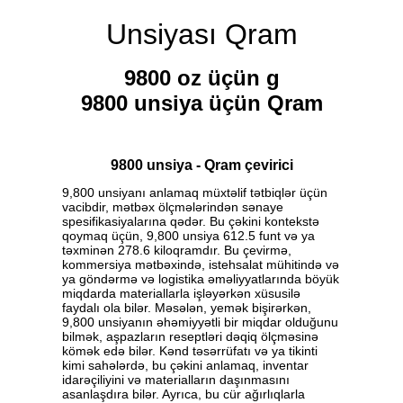
Unsiyası Qram
9800 oz üçün g
9800 unsiya üçün Qram
9800 unsiya - Qram çevirici
9,800 unsiyanı anlamaq müxtəlif tətbiqlər üçün
vacibdir, mətbəx ölçmələrindən sənaye
spesifikasiyalarına qədər. Bu çəkini kontekstə
qoymaq üçün, 9,800 unsiya 612.5 funt və ya
təxminən 278.6 kiloqramdır. Bu çevirmə,
kommersiya mətbəxində, istehsalat mühitində və
ya göndərmə və logistika əməliyyatlarında böyük
miqdarda materiallarla işləyərkən xüsusilə
faydalı ola bilər. Məsələn, yemək bişirərkən,
9,800 unsiyanın əhəmiyyətli bir miqdar olduğunu
bilmək, aşpazların reseptləri dəqiq ölçməsinə
kömək edə bilər. Kənd təsərrüfatı və ya tikinti
kimi sahələrdə, bu çəkini anlamaq, inventar
idarəçiliyini və materialların daşınmasını
asanlaşdıra bilər. Ayrıca, bu cür ağırlıqlarla