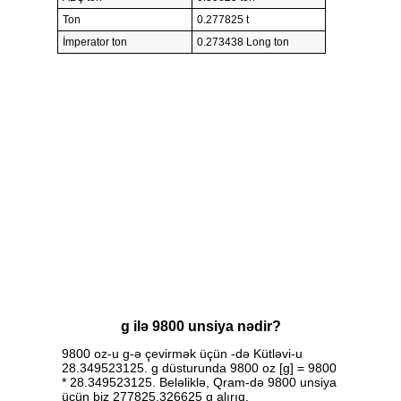
Ton
0.277825 t
İmperator ton
0.273438 Long ton
g ilə 9800 unsiya nədir?
9800 oz-u g-ə çevirmək üçün -də Kütləvi-u
28.349523125. g düsturunda 9800 oz [g] = 9800
* 28.349523125. Beləliklə, Qram-də 9800 unsiya
üçün biz 277825.326625 g alırıq.