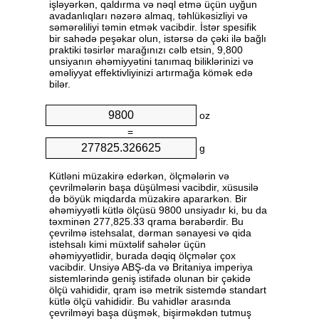
işləyərkən, qaldırma və nəql etmə üçün uyğun
avadanlıqları nəzərə almaq, təhlükəsizliyi və
səmərəliliyi təmin etmək vacibdir. İstər spesifik
bir sahədə peşəkar olun, istərsə də çəki ilə bağlı
praktiki təsirlər marağınızı cəlb etsin, 9,800
unsiyanın əhəmiyyətini tanımaq biliklərinizi və
əməliyyat effektivliyinizi artırmağa kömək edə
bilər.
oz
=
g
Kütləni müzakirə edərkən, ölçmələrin və
çevrilmələrin başa düşülməsi vacibdir, xüsusilə
də böyük miqdarda müzakirə apararkən. Bir
əhəmiyyətli kütlə ölçüsü 9800 unsiyadır ki, bu da
təxminən 277,825.33 qrama bərabərdir. Bu
çevrilmə istehsalat, dərman sənayesi və qida
istehsalı kimi müxtəlif sahələr üçün
əhəmiyyətlidir, burada dəqiq ölçmələr çox
vacibdir. Unsiyə ABŞ-da və Britaniya imperiya
sistemlərində geniş istifadə olunan bir çəkidə
ölçü vahididir, qram isə metrik sistemdə standart
kütlə ölçü vahididir. Bu vahidlər arasında
çevrilməyi başa düşmək, bişirməkdən tutmuş