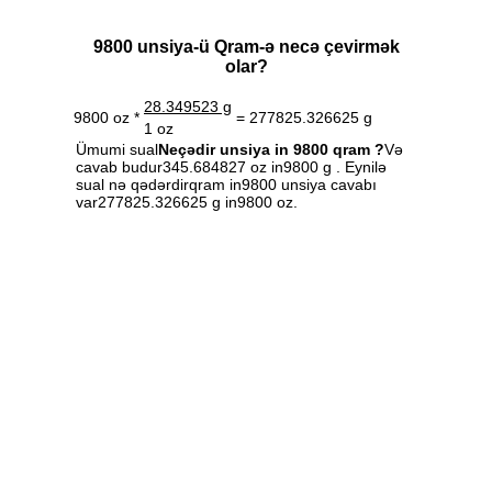
9800 unsiya-ü Qram-ə necə çevirmək
olar?
28.349523 g
9800 oz *
= 277825.326625 g
1 oz
Ümumi sual
Neçədir unsiya in 9800 qram ?
Və
cavab budur345.684827 oz in9800 g . Eynilə
sual nə qədərdirqram in9800 unsiya cavabı
var277825.326625 g in9800 oz.