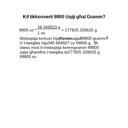
Kif tikkonverti 9800 Uqiji għal Gramm?
28.349523 g
9800 oz *
= 277825.326625 g
1 oz
Mistoqsija komuni hija
Kemm
uqija
fi
9800 gramm
?
U t-tweġiba hija345.684827 oz fi9800 g . Bl-
istess mod il-mistoqsija kemmgramm fi9800
uqija għandha t-tweġiba ta277825.326625 g
fi9800 oz .