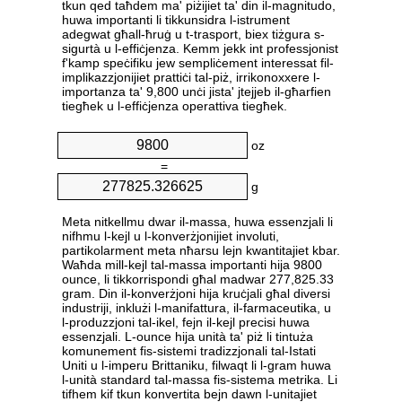
tkun qed taħdem ma' piżijiet ta' din il-magnitudo,
huwa importanti li tikkunsidra l-istrument
adegwat għall-ħruġ u t-trasport, biex tiżgura s-
sigurtà u l-effiċjenza. Kemm jekk int professjonist
f'kamp speċifiku jew sempliċement interessat fil-
implikazzjonijiet prattiċi tal-piż, irrikonoxxere l-
importanza ta' 9,800 unċi jista' jtejjeb il-għarfien
tiegħek u l-effiċjenza operattiva tiegħek.
oz
=
g
Meta nitkellmu dwar il-massa, huwa essenzjali li
nifhmu l-kejl u l-konverżjonijiet involuti,
partikolarment meta nħarsu lejn kwantitajiet kbar.
Waħda mill-kejl tal-massa importanti hija 9800
ounce, li tikkorrispondi għal madwar 277,825.33
gram. Din il-konverżjoni hija kruċjali għal diversi
industriji, inklużi l-manifattura, il-farmaceutika, u
l-produzzjoni tal-ikel, fejn il-kejl precisi huwa
essenzjali. L-ounce hija unità ta' piż li tintuża
komunement fis-sistemi tradizzjonali tal-Istati
Uniti u l-imperu Brittaniku, filwaqt li l-gram huwa
l-unità standard tal-massa fis-sistema metrika. Li
tifhem kif tkun konvertita bejn dawn l-unitajiet