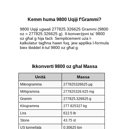
Kemm huma 9800 Uqiji f'Grammi?
9800 Uqiji ugwali 277825.326625 Grammi (9800
oz = 277825.326625 g). Il-konverżjoni ta' 9800
oz għal g hija faċli. Sempliċement uża l-
kalkulatur tagħna hawn fuq, jew applika l-formula
biex tbiddel it-tul 9800 oz għal g.
Ikkonverti 9800 oz għal Massa
Unità
Massa
Mikrogramma
277825326625 µg
Milligramma
277825326.625 mg
Gramm
277825.326625 g
Kilogramma
277.825327 kg
Lira
612.5 lb
Stone
43.75 st
US tunnellata
0.30625 ton