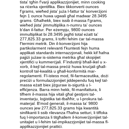
tista' tgħin f'varji applikazzjonijiet, minn cooking
sa riċerka xjentifika. Biex tikkonverti ounces
f'grams, wieħed jista' juża l-fattur ta' konverżjoni
fejn 1 ounce huwa ugwali għal madwar 28.3495
grams. Għalhekk, biex issib il-massa f'grams,
wieħed jista' jimmultiplika n-numru ta' ounces
b'dan il-fattur. Per eżempju, 9800 ounces
immultiplikat bi 28.3495 jagħti total eżatt ta'
277,825.33 grams, li toffri fehim ċar tal-massa
f'termini metrik. Din il-konverżjoni hija
partikolarment relevanti f'kuntesti fejn huma
applikati standards internazzjonali, hekk kif ħafna
pajjiżi jużaw is-sistema metrika għal skopijiet
xjentifiċi u kummerċjali. F'industriji bħall-ikel u x-
xorb, il-kejl tal-massa preċiż huwa kruċjali għall-
kontroll tal-kwalità u għall-konformità mar-
regolamenti. Fl-istess mod, fil-farmaceutika, dożi
preċiżi u formulazzjonijiet jiddependu fuq kejl tal-
massa eżatt biex jiżguraw is-sigurtà u l-
effiċjenza. Barra minn hekk, fil-manifattura, li
tifhem il-massa hija vitali għal ġestjoni tal-
inventarju, loġistika tat-tbaħħir, u l-prokura tal-
materjal. B'mod ġenerali, il-massa ta' 9800
ounces jew 277,825.33 grams hija kwantità
sinifikanti li ssib rilevanza f'ħafna setturi, li tiffoka
fuq l-importanza li titgħallem il-konverżjonijiet tal-
unitajiet u l-fehim tal-impikazzjonijiet tal-massa fl-
applikazzjonijiet prattiċi.