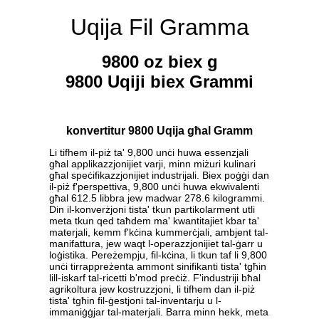
Uqija Fil Gramma
9800 oz biex g
9800 Uqiji biex Grammi
konvertitur 9800 Uqija għal Gramm
Li tifhem il-piż ta' 9,800 unċi huwa essenzjali
għal applikazzjonijiet varji, minn miżuri kulinari
għal speċifikazzjonijiet industrijali. Biex poġġi dan
il-piż f'perspettiva, 9,800 unċi huwa ekwivalenti
għal 612.5 libbra jew madwar 278.6 kilogrammi.
Din il-konverżjoni tista' tkun partikolarment utli
meta tkun qed taħdem ma' kwantitajiet kbar ta'
materjali, kemm f'kċina kummerċjali, ambjent tal-
manifattura, jew waqt l-operazzjonijiet tal-ġarr u
loġistika. Pereżempju, fil-kċina, li tkun taf li 9,800
unċi tirrappreżenta ammont sinifikanti tista' tgħin
lill-iskarf tal-ricetti b'mod preċiż. F'industriji bħal
agrikoltura jew kostruzzjoni, li tifhem dan il-piż
tista' tgħin fil-ġestjoni tal-inventarju u l-
immaniġġjar tal-materjali. Barra minn hekk, meta