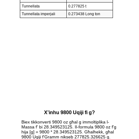
Tunnellata
0.277825 t
Tunnellata imperjali
0.273438 Long ton
X'inhu 9800 Uqiji fi g?
Biex tikkonverti 9800 oz għal g immoltiplika l-
Massa f' bi 28.349523125. Il-formula 9800 oz f'g
hija [g] = 9800 * 28.349523125. Għalhekk, għal
9800 Uqiji f'Gramm nikseb 277825.326625 g.