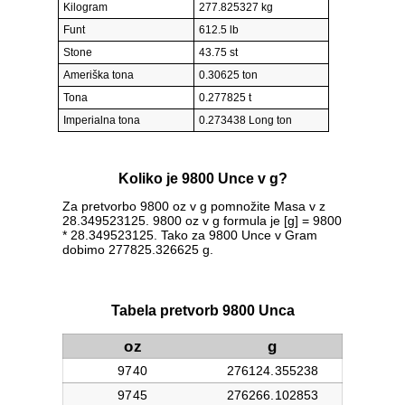
Kilogram
277.825327 kg
Funt
612.5 lb
Stone
43.75 st
Ameriška tona
0.30625 ton
Tona
0.277825 t
Imperialna tona
0.273438 Long ton
Koliko je 9800 Unce v g?
Za pretvorbo 9800 oz v g pomnožite Masa v z
28.349523125. 9800 oz v g formula je [g] = 9800
* 28.349523125. Tako za 9800 Unce v Gram
dobimo 277825.326625 g.
Tabela pretvorb 9800 Unca