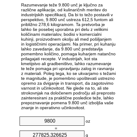
Razumevanje teže 9.800 unč je ključno za
različne aplikacije, od kulinaričnih meritev do
industrijskih specifikacij. Da bi to težo postavili v
perspektivo, 9.800 unč ustreza 612,5 funtom ali
približno 278,6 kilogramom. Ta pretvorba je
lahko še posebej uporabna pri delu z velikimi
količinami materialov, bodisi v komercialni
kuhinji, proizvodnem okolju ali med pošiljanjem
in logističnimi operacijami. Na primer, pri kuhanju
lahko zavedanje, da 9.800 unč predstavlja
pomembno količino, pomaga kuharjem natančno
prilagajati recepte. V industrijah, kot sta
kmetijstvo ali gradbeništvo, lahko razumevanje
te teže pomaga pri upravljanju zalog in ravnanju
z materiali. Poleg tega, ko se ukvarjamo s težami
te magnitude, je pomembno upoštevati ustrezno
opremo za dviganje in transport, da zagotovimo
varnost in učinkovitost. Ne glede na to, ali ste
strokovnjak na določenem področju ali preprosto
zainteresirani za praktične posledice teže, lahko
prepoznavanje pomena 9.800 unč izboljša vaše
znanje in operativno učinkovitost.
oz
=
g