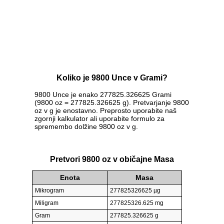
Koliko je 9800 Unce v Grami?
9800 Unce je enako 277825.326625 Grami
(9800 oz = 277825.326625 g). Pretvarjanje 9800
oz v g je enostavno. Preprosto uporabite naš
zgornji kalkulator ali uporabite formulo za
spremembo dolžine 9800 oz v g.
Pretvori 9800 oz v običajne Masa
Enota
Masa
Mikrogram
277825326625 µg
Miligram
277825326.625 mg
Gram
277825.326625 g