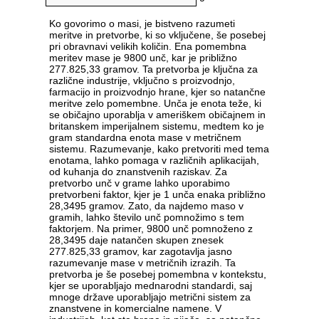
Ko govorimo o masi, je bistveno razumeti
meritve in pretvorbe, ki so vključene, še posebej
pri obravnavi velikih količin. Ena pomembna
meritev mase je 9800 unč, kar je približno
277.825,33 gramov. Ta pretvorba je ključna za
različne industrije, vključno s proizvodnjo,
farmacijo in proizvodnjo hrane, kjer so natančne
meritve zelo pomembne. Unča je enota teže, ki
se običajno uporablja v ameriškem običajnem in
britanskem imperijalnem sistemu, medtem ko je
gram standardna enota mase v metričnem
sistemu. Razumevanje, kako pretvoriti med tema
enotama, lahko pomaga v različnih aplikacijah,
od kuhanja do znanstvenih raziskav. Za
pretvorbo unč v grame lahko uporabimo
pretvorbeni faktor, kjer je 1 unča enaka približno
28,3495 gramov. Zato, da najdemo maso v
gramih, lahko število unč pomnožimo s tem
faktorjem. Na primer, 9800 unč pomnoženo z
28,3495 daje natančen skupen znesek
277.825,33 gramov, kar zagotavlja jasno
razumevanje mase v metričnih izrazih. Ta
pretvorba je še posebej pomembna v kontekstu,
kjer se uporabljajo mednarodni standardi, saj
mnoge države uporabljajo metrični sistem za
znanstvene in komercialne namene. V