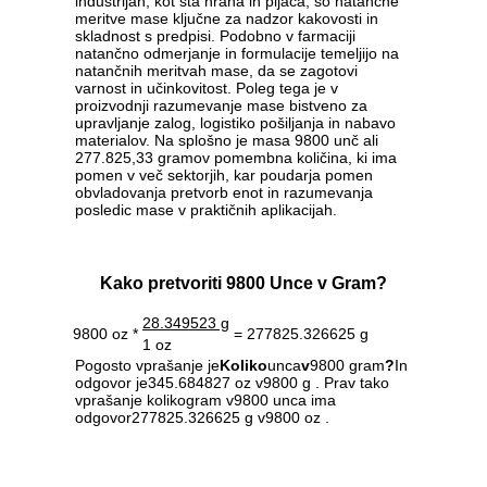
industrijah, kot sta hrana in pijača, so natančne
meritve mase ključne za nadzor kakovosti in
skladnost s predpisi. Podobno v farmaciji
natančno odmerjanje in formulacije temeljijo na
natančnih meritvah mase, da se zagotovi
varnost in učinkovitost. Poleg tega je v
proizvodnji razumevanje mase bistveno za
upravljanje zalog, logistiko pošiljanja in nabavo
materialov. Na splošno je masa 9800 unč ali
277.825,33 gramov pomembna količina, ki ima
pomen v več sektorjih, kar poudarja pomen
obvladovanja pretvorb enot in razumevanja
posledic mase v praktičnih aplikacijah.
Kako pretvoriti 9800 Unce v Gram?
28.349523 g
9800 oz *
= 277825.326625 g
1 oz
Pogosto vprašanje je
Koliko
unca
v
9800 gram
?
In
odgovor je345.684827 oz v9800 g . Prav tako
vprašanje kolikogram v9800 unca ima
odgovor277825.326625 g v9800 oz .