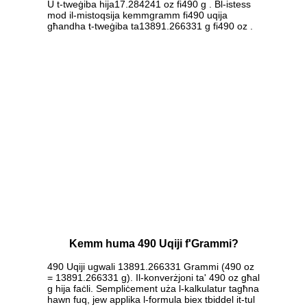
U t-tweġiba hija17.284241 oz fi490 g . Bl-istess
mod il-mistoqsija kemmgramm fi490 uqija
għandha t-tweġiba ta13891.266331 g fi490 oz .
Kemm huma 490 Uqiji f'Grammi?
490 Uqiji ugwali 13891.266331 Grammi (490 oz
= 13891.266331 g). Il-konverżjoni ta' 490 oz għal
g hija faċli. Sempliċement uża l-kalkulatur tagħna
hawn fuq, jew applika l-formula biex tbiddel it-tul