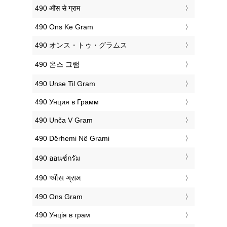
‎490 औंस से ग्राम
‎490 Ons Ke Gram
‎490 オンス・トゥ・グラムス
‎490 온스 그램
‎490 Unse Til Gram
‎490 Унция в Грамм
‎490 Unča V Gram
‎490 Dërhemi Në Grami
‎490 ออนซ์กรัม
‎490 ઔંસ ગ્રામ
‎490 Ons Gram
‎490 Унція в грам