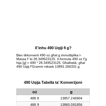
X'inhu 490 Uqiji fi g?
Biex tikkonverti 490 oz għal g immoltiplika l-
Massa f' bi 28.349523125. Il-formula 490 oz f'g
hija [g] = 490 * 28.349523125. Għalhekk, għal
490 Uqiji f'Gramm nikseb 13891.266331 g.
490 Uqija Tabella ta' Konverżjoni