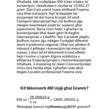
Għalhekk, billi multiplikaw 490 b'dan il-fattur ta'
konverżjoni, nikkalkulaw ir-riżultat ta' 13,891.27
gram. Dan il-piż preċiż huwa sinifikanti f'oqsma
varji bħal nutrizzjoni, fejn id-daqsijiet tal-
porzjonijiet tal-ikel huma kruċjali, kif ukoll
f'ambjenti laboratorjali fejn irid ikollhom jiġu
mkejjen kwantitajiet eżatti ta' sustanzi għal
esperimenti. Barra minn hekk, l-għarfien ta'
konverżjonijiet bħal dawn jgħin fit-tregħin
internazzjonali u t-tbaħħir, fejn il-prodotti jistgħu
jkollhom bżonn jiġu mkejjen f'unitajiet differenti
skont il-preferenzi reġjonali. Għal min jaħdem fl-
industriji li jeħtieġu l-konverżjoni tal-misuri tal-
massa, li tkun taf kif tikkonverti b'mod effettiv
bejn l-ounce u l-gram tiżgura eżattezza u
effiċjenza fl-operazzjonijiet u l-komunikazzjonijiet.
Għalhekk, il-mastering ta' dawn il-konverżjonijiet
mhux biss faċilita aħjar l-għarfien iżda wkoll
ittejjeb il-prattiċi professjonali f'oqsma varji.
Kif tikkonverti 490 Uqiji għal Gramm?
28.349523 g
490 oz *
= 13891.266331 g
1 oz
Mistoqsija komuni hija
Kemm
uqija
fi
490 gramm
?