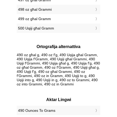
497 oz għal Gramm
498 oz għal Grammi
499 oz għal Gramm
500 Uqiji għal Gramm
Ortografija alternattiva
490 oz għal g, 490 oz f'g, 490 Uqija għal Gramm,
490 Uqija f'Gramm, 490 Uqiji għal Grammi, 490
Uqiji f'Grammi, 490 Uqija għal g, 490 Uqija f'g, 490
oz għal Gramm, 490 oz f'Gramm, 490 Uqiji għal g,
490 Uqiji f'g, 490 oz għal Grammi, 490 oz
f'Grammi, 490 oz in Gramm, 490 Uqiji to g, 490
Uqiji into g, 490 Uqiji in g, 490 oz to Grammi, 490
oz into Grammi, 490 oz in Grammi
Aktar Lingwi
‎490 Ounces To Grams