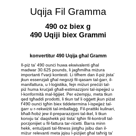
Uqija Fil Gramma
490 oz biex g
490 Uqiji biex Grammi
konvertitur 490 Uqija għal Gramm
Il-piż ta' 490 ounċi huwa ekwivalenti għal
madwar 30.625 pounds, li jagħmilha miżura
importanti f'varji kontesti. Li tifhem dan il-piż jista'
jkun essenzjali għal negozji fil-qasam tal-ġarr, il-
manifattura, u l-loġistika, fejn miżuri preċiżi tal-
piż huma kruċjali għall-estimazzjoni tal-ispejjeż u
l-konformità mal-liġijiet. Per eżempju, meta tkun
qed tgħaddi prodotti, li tkun taf li oġġett jkun piżat
f'490 ounċi tgħin biex tiddetermina l-ispejjeż tal-
ġarr u r-rekwiżiti tal-imballaġġ. Fil-prattiki kulinari,
bħall-ħobż jew il-preparazzjoni tal-ikel, li tkun
konxju ta' daqshekk piż tista' tgħin fil-kontroll tal-
porzjonijiet u fil-fattura tar-riċetti. Barra minn
hekk, entużjasti tal-fitness jistgħu jsibu dan il-
miżur relevanti meta jqisu l-piżijiet għal taħriġ ta'