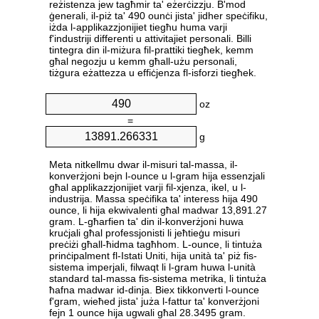
reżistenza jew tagħmir ta' eżerċizzju. B'mod
ġenerali, il-piż ta' 490 ounċi jista' jidher speċifiku,
iżda l-applikazzjonijiet tiegħu huma varji
f'industriji differenti u attivitajiet personali. Billi
tintegra din il-miżura fil-prattiki tiegħek, kemm
għal negozju u kemm għall-użu personali,
tiżgura eżattezza u effiċjenza fl-isforzi tiegħek.
oz
=
g
Meta nitkellmu dwar il-misuri tal-massa, il-
konverżjoni bejn l-ounce u l-gram hija essenzjali
għal applikazzjonijiet varji fil-xjenza, ikel, u l-
industrija. Massa speċifika ta' interess hija 490
ounce, li hija ekwivalenti għal madwar 13,891.27
gram. L-għarfien ta' din il-konverżjoni huwa
kruċjali għal professjonisti li jeħtieġu misuri
preċiżi għall-ħidma tagħhom. L-ounce, li tintuża
prinċipalment fl-Istati Uniti, hija unità ta' piż fis-
sistema imperjali, filwaqt li l-gram huwa l-unità
standard tal-massa fis-sistema metrika, li tintuża
ħafna madwar id-dinja. Biex tikkonverti l-ounce
f'gram, wieħed jista' juża l-fattur ta' konverżjoni
fejn 1 ounce hija ugwali għal 28.3495 gram.