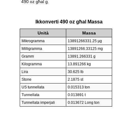
490 oz għal g.
Ikkonverti 490 oz għal Massa
Unità
Massa
Mikrogramma
13891266331.25 µg
Milligramma
13891266.33125 mg
Gramm
13891.266331 g
Kilogramma
13.891266 kg
Lira
30.625 lb
Stone
2.1875 st
US tunnellata
0.015313 ton
Tunnellata
0.013891 t
Tunnellata imperjali
0.013672 Long ton