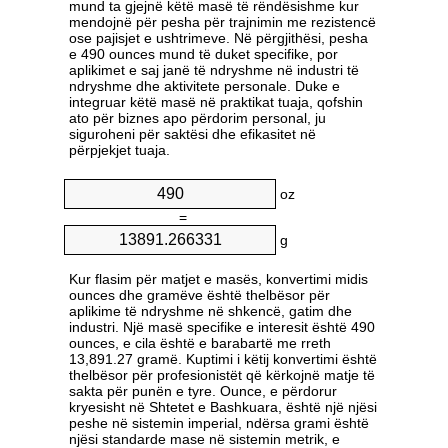
mund ta gjejnë këtë masë të rëndësishme kur
mendojnë për pesha për trajnimin me rezistencë
ose pajisjet e ushtrimeve. Në përgjithësi, pesha
e 490 ounces mund të duket specifike, por
aplikimet e saj janë të ndryshme në industri të
ndryshme dhe aktivitete personale. Duke e
integruar këtë masë në praktikat tuaja, qofshin
ato për biznes apo përdorim personal, ju
siguroheni për saktësi dhe efikasitet në
përpjekjet tuaja.
oz
=
g
Kur flasim për matjet e masës, konvertimi midis
ounces dhe gramëve është thelbësor për
aplikime të ndryshme në shkencë, gatim dhe
industri. Një masë specifike e interesit është 490
ounces, e cila është e barabartë me rreth
13,891.27 gramë. Kuptimi i këtij konvertimi është
thelbësor për profesionistët që kërkojnë matje të
sakta për punën e tyre. Ounce, e përdorur
kryesisht në Shtetet e Bashkuara, është një njësi
peshe në sistemin imperial, ndërsa grami është
njësi standarde mase në sistemin metrik, e