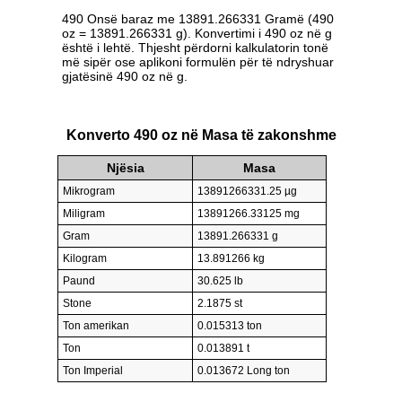
490 Onsë baraz me 13891.266331 Gramë (490
oz = 13891.266331 g). Konvertimi i 490 oz në g
është i lehtë. Thjesht përdorni kalkulatorin tonë
më sipër ose aplikoni formulën për të ndryshuar
gjatësinë 490 oz në g.
Konverto 490 oz në Masa të zakonshme
Njësia
Masa
Mikrogram
13891266331.25 µg
Miligram
13891266.33125 mg
Gram
13891.266331 g
Kilogram
13.891266 kg
Paund
30.625 lb
Stone
2.1875 st
Ton amerikan
0.015313 ton
Ton
0.013891 t
Ton Imperial
0.013672 Long ton