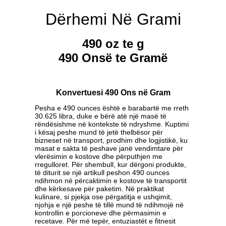
Dërhemi Në Grami
490 oz te g
490 Onsë te Gramë
Konvertuesi 490 Ons në Gram
Pesha e 490 ounces është e barabartë me rreth
30.625 libra, duke e bërë atë një masë të
rëndësishme në kontekste të ndryshme. Kuptimi
i kësaj peshe mund të jetë thelbësor për
bizneset në transport, prodhim dhe logjistikë, ku
masat e sakta të peshave janë vendimtare për
vlerësimin e kostove dhe përputhjen me
rregulloret. Për shembull, kur dërgoni produkte,
të diturit se një artikull peshon 490 ounces
ndihmon në përcaktimin e kostove të transportit
dhe kërkesave për paketim. Në praktikat
kulinare, si pjekja ose përgatitja e ushqimit,
njohja e një peshe të tillë mund të ndihmojë në
kontrollin e porcioneve dhe përmasimin e
recetave. Për më tepër, entuziastët e fitnesit