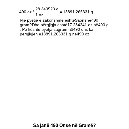
28.349523 g
490 oz *
= 13891.266331 g
1 oz
Një pyetje e zakonshme është
Sa
ons
në
490
gram
?
Dhe përgjigja është17.284241 oz në490 g
. Po kështu pyetja sagram në490 ons ka
përgjigjen e13891.266331 g në490 oz .
Sa janë 490 Onsë në Gramë?