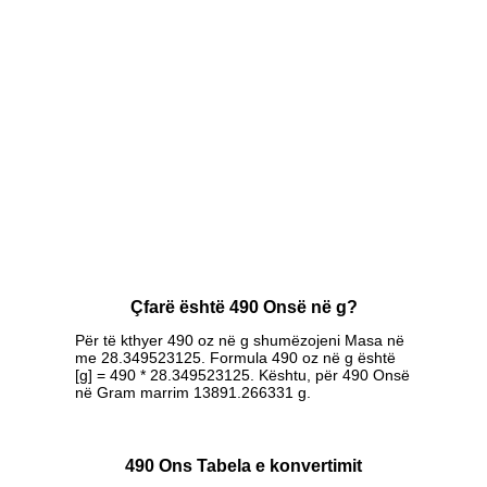
Çfarë është 490 Onsë në g?
Për të kthyer 490 oz në g shumëzojeni Masa në
me 28.349523125. Formula 490 oz në g është
[g] = 490 * 28.349523125. Kështu, për 490 Onsë
në Gram marrim 13891.266331 g.
490 Ons Tabela e konvertimit