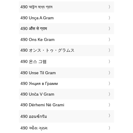
‎490 আউন্স মধ্যে গ্রাম
‎490 Unça A Gram
‎490 औंस से ग्राम
‎490 Ons Ke Gram
‎490 オンス・トゥ・グラムス
‎490 온스 그램
‎490 Unse Til Gram
‎490 Унция в Грамм
‎490 Unča V Gram
‎490 Dërhemi Në Grami
‎490 ออนซ์กรัม
‎490 ઔંસ ગ્રામ