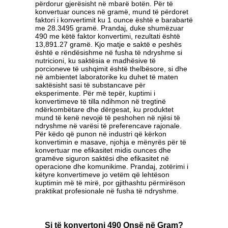
përdorur gjerësisht në mbarë botën. Për të
konvertuar ounces në gramë, mund të përdoret
faktori i konvertimit ku 1 ounce është e barabartë
me 28.3495 gramë. Prandaj, duke shumëzuar
490 me këtë faktor konvertimi, rezultati është
13,891.27 gramë. Kjo matje e saktë e peshës
është e rëndësishme në fusha të ndryshme si
nutricioni, ku saktësia e madhësive të
porcioneve të ushqimit është thelbësore, si dhe
në ambientet laboratorike ku duhet të maten
saktësisht sasi të substancave për
eksperimente. Për më tepër, kuptimi i
konvertimeve të tilla ndihmon në tregtinë
ndërkombëtare dhe dërgesat, ku produktet
mund të kenë nevojë të peshohen në njësi të
ndryshme në varësi të preferencave rajonale.
Për këdo që punon në industri që kërkon
konvertimin e masave, njohja e mënyrës për të
konvertuar me efikasitet midis ounces dhe
gramëve siguron saktësi dhe efikasitet në
operacione dhe komunikime. Prandaj, zotërimi i
këtyre konvertimeve jo vetëm që lehtëson
kuptimin më të mirë, por gjithashtu përmirëson
praktikat profesionale në fusha të ndryshme.
Si të konvertoni 490 Onsë në Gram?