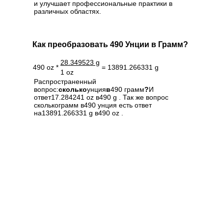
и улучшает профессиональные практики в
различных областях.
Как преобразовать 490 Унции в Грамм?
28.349523 g
490 oz *
= 13891.266331 g
1 oz
Распространенный
вопрос:
сколько
унция
в
490 грамм
?
И
ответ17.284241 oz в490 g . Так же вопрос
сколькограмм в490 унция есть ответ
на13891.266331 g в490 oz .