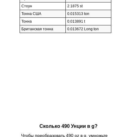
Стоун
2.1875 st
Тонна США
0.015313 ton
Тонна
0.013891 t
Британская тонна
0.013672 Long ton
Сколько 490 Унции в g?
Чтобы преобразовать 490 oz в g, умножьте