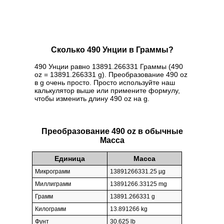
Сколько 490 Унции в Граммы?
490 Унции равно 13891.266331 Граммы (490
oz = 13891.266331 g). Преобразование 490 oz
в g очень просто. Просто используйте наш
калькулятор выше или примените формулу,
чтобы изменить длину 490 oz на g.
Преобразование 490 oz в обычные
Масса
Единица
Масса
Микрограмм
13891266331.25 µg
Миллиграмм
13891266.33125 mg
Грамм
13891.266331 g
Килограмм
13.891266 kg
Фунт
30.625 lb